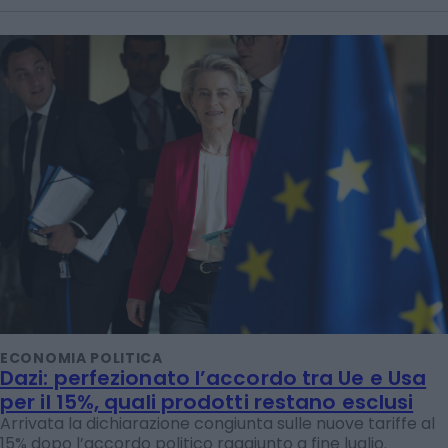
ECONOMIA POLITICA
Dazi: perfezionato l’accordo tra Ue e Usa
per il 15%, quali prodotti restano esclusi
Arrivata la dichiarazione congiunta sulle nuove tariffe al
15% dopo l’accordo politico raggiunto a fine luglio.