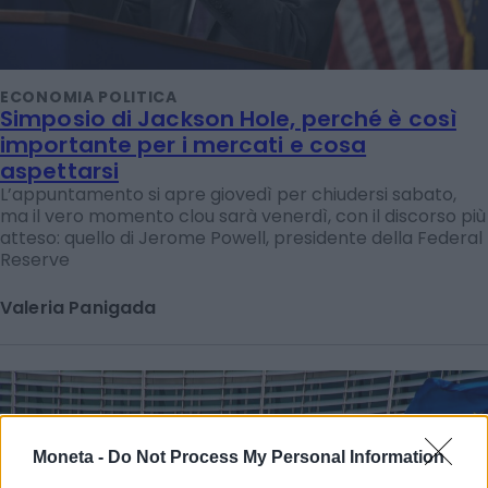
ECONOMIA POLITICA
Simposio di Jackson Hole, perché è così
importante per i mercati e cosa
aspettarsi
L’appuntamento si apre giovedì per chiudersi sabato,
ma il vero momento clou sarà venerdì, con il discorso più
atteso: quello di Jerome Powell, presidente della Federal
Reserve
Valeria Panigada
Moneta -
Do Not Process My Personal Information