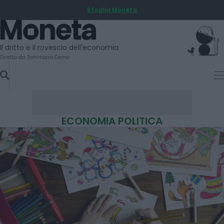
Sfoglia Moneta
SKIP
TO
Moneta
CONTENT
Il dritto e il rovescio dell'economia
Diretto da Tommaso Cerno
ECONOMIA POLITICA