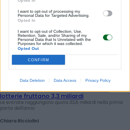
Opted In
I want to opt-out of processing my
Personal Data for Targeted Advertising.
Opted In
I want to opt-out of Collection, Use,
Retention, Sale, and/or Sharing of my
Personal Data that Is Unrelated with the
Purposes for which it was collected.
Opted Out
CONFIRM
ECONOMIA POLITICA
Data Deletion
Data Access
Privacy Policy
Conti pubblici, entrate in crescita dell'8,4
per cento nei primi sei mesi 2025. Le
lotterie fruttano 3,3 miliardi
Le entrate raggiungono quota 33,8 miliardi nella prima
parte dell'anno
Chiara Ricciolini