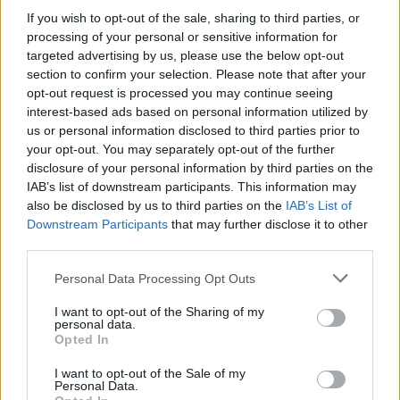
If you wish to opt-out of the sale, sharing to third parties, or
processing of your personal or sensitive information for
targeted advertising by us, please use the below opt-out
section to confirm your selection. Please note that after your
opt-out request is processed you may continue seeing
interest-based ads based on personal information utilized by
us or personal information disclosed to third parties prior to
your opt-out. You may separately opt-out of the further
disclosure of your personal information by third parties on the
IAB’s list of downstream participants. This information may
ECONOMIA POLITICA
Eurostat: inflazione stabile al 2%
also be disclosed by us to third parties on the
IAB’s List of
Downstream Participants
that may further disclose it to other
nell'Eurozona
third parties.
Il contributo principale arriva dai servizi, con un impatto
di +1,46 punti percentuali, seguiti da alimentari, alcol e
Personal Data Processing Opt Outs
tabacco, con +0,63 punti
I want to opt-out of the Sharing of my
Redazione
personal data.
Opted In
I want to opt-out of the Sale of my
Personal Data.