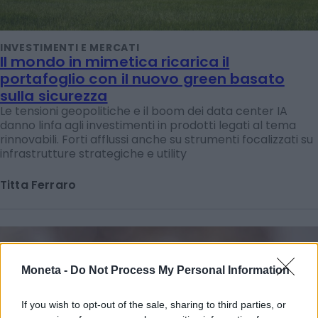
INVESTIMENTI E MERCATI
Il mondo in mimetica ricarica il
portafoglio con il nuovo green basato
sulla sicurezza
Le tensioni geopolitiche e il boom dei data center IA
danno linfa agli investimenti in prodotti legati al tema
rinnovabili. Forti afflussi anche su strumenti focalizzati su
infrastrutture strategiche e utility
Titta Ferraro
Moneta -
Do Not Process My Personal Information
If you wish to opt-out of the sale, sharing to third parties, or