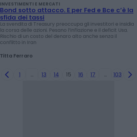
INVESTIMENTI E MERCATI
Bond sotto attacco. E per Fed e Bce c’è la
sfida dei tassi
La svendita di Treasury preoccupa gli investitori e insidia
la corsa delle azioni. Pesano l’inflazione e il deficit Usa.
Rischio di un costo del denaro alto anche senza il
conflitto in Iran
Titta Ferraro
1
…
13
14
15
16
17
…
103