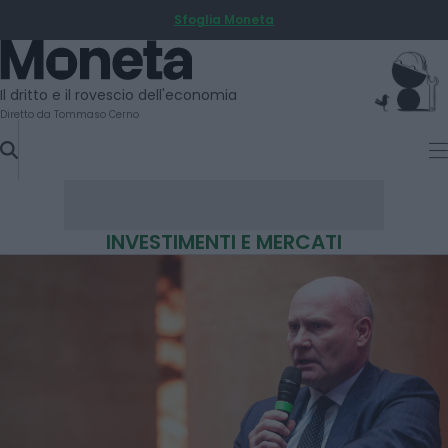
Sfoglia Moneta
SKIP
TO
Moneta
CONTENT
Il dritto e il rovescio dell'economia
Diretto da Tommaso Cerno
INVESTIMENTI E MERCATI