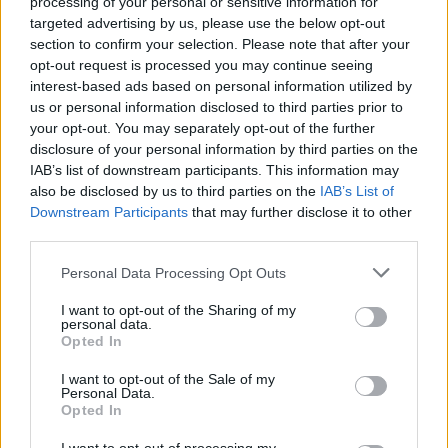
processing of your personal or sensitive information for
targeted advertising by us, please use the below opt-out
section to confirm your selection. Please note that after your
opt-out request is processed you may continue seeing
interest-based ads based on personal information utilized by
us or personal information disclosed to third parties prior to
your opt-out. You may separately opt-out of the further
disclosure of your personal information by third parties on the
IAB’s list of downstream participants. This information may
also be disclosed by us to third parties on the
IAB’s List of
INVESTIMENTI E MERCATI
Belli e addormentati, ci sono 150 miliardi
Downstream Participants
that may further disclose it to other
da risvegliare nei cassetti di casa
third parties.
Solo il 30% di gioielli, orologi e preziosi raggiunge un
Personal Data Processing Opt Outs
canale professionale di vendita, rivelando il loro
potenziale economico. Cosa fare e quali errori evitare
I want to opt-out of the Sharing of my
personal data.
Valeria Panigada
Opted In
I want to opt-out of the Sale of my
Personal Data.
Opted In