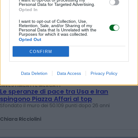
I want to opt-out of processing my
Personal Data for Targeted Advertising.
Opted In
I want to opt-out of Collection, Use,
Retention, Sale, and/or Sharing of my
Personal Data that Is Unrelated with the
Purposes for which it was collected.
Opted Out
CONFIRM
Data Deletion
Data Access
Privacy Policy
INVESTIMENTI E MERCATI
Le speranze di pace tra Usa e Iran
spingono Piazza Affari al top
Sfondato il muro dei 50.109 punti dopo 26 anni
Chiara Ricciolini