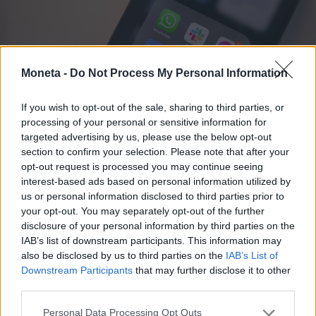
Moneta -
Do Not Process My Personal Information
If you wish to opt-out of the sale, sharing to third parties, or
processing of your personal or sensitive information for
targeted advertising by us, please use the below opt-out
INVESTIMENTI E MERCATI
section to confirm your selection. Please note that after your
Influencer maestrini dalle orecchie
opt-out request is processed you may continue seeing
d’asino: promettono guadagni ma
interest-based ads based on personal information utilized by
finiscono multati
us or personal information disclosed to third parties prior to
your opt-out. You may separately opt-out of the further
Antitrust e GdF stringono le maglie sui presunti esperti di
disclosure of your personal information by third parties on the
finanza sui social: dietro le promesse di guadagni facili e
sicuri per tutti si nascondono finti follower e pubblicità
IAB’s list of downstream participants. This information may
ingannevoli mascherate
also be disclosed by us to third parties on the
IAB’s List of
Downstream Participants
that may further disclose it to other
third parties.
Manuela Messina
Personal Data Processing Opt Outs