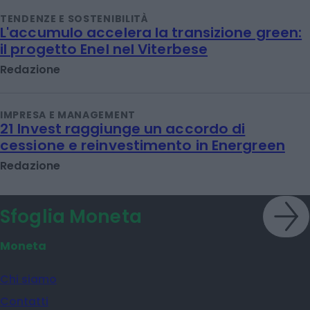
TENDENZE E SOSTENIBILITÀ
L'accumulo accelera la transizione green:
il progetto Enel nel Viterbese
Redazione
IMPRESA E MANAGEMENT
21 Invest raggiunge un accordo di
cessione e reinvestimento in Energreen
Redazione
Sfoglia Moneta
Moneta
Chi siamo
Contatti