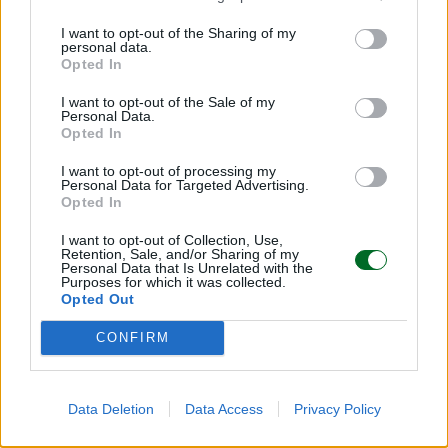
I want to opt-out of the Sharing of my
personal data.
Opted In
I want to opt-out of the Sale of my
Personal Data.
Opted In
I want to opt-out of processing my
Personal Data for Targeted Advertising.
Opted In
I want to opt-out of Collection, Use,
Retention, Sale, and/or Sharing of my
Personal Data that Is Unrelated with the
Purposes for which it was collected.
Opted Out
CONFIRM
INVESTIMENTI E MERCATI
Gregorio De Felice nominato presidente di
Eurizon Capital
Manterrà anche il ruolo di capo economista di Intesa
Data Deletion
Data Access
Privacy Policy
Sanpaolo