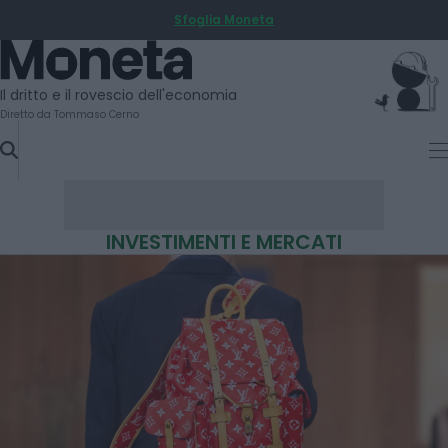
Sfoglia Moneta
SKIP
TO
Moneta
CONTENT
Il dritto e il rovescio dell'economia
Diretto da Tommaso Cerno
INVESTIMENTI E MERCATI