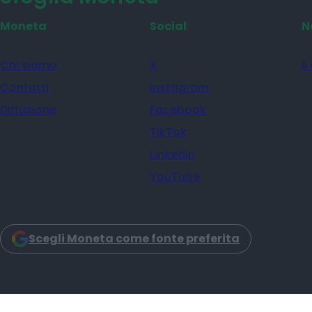
1
…
88
89
9
Sfoglia Moneta
Moneta
Social
N
Chi siamo
X
il
Contatti
Instagram
Diffusione
Facebook
TikTok
Linkedin
YouTube
Scegli Moneta come fonte preferita