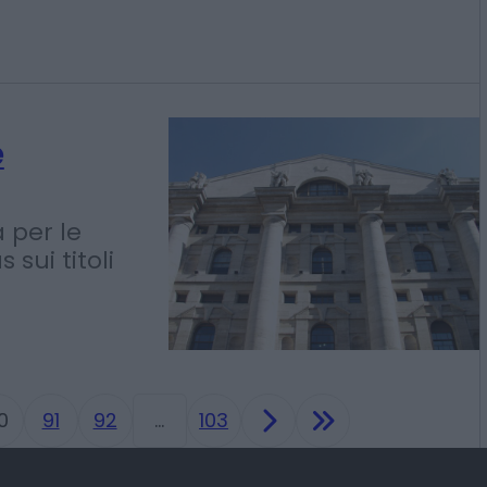
 generosità
olo
nvestimento
e
a per le
 sui titoli