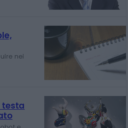
le,
uire nei