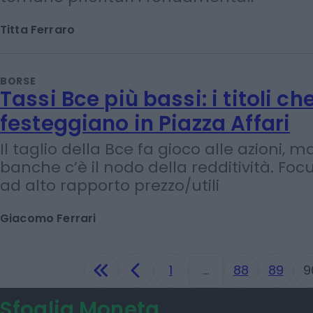
I listini europei battono Wall Street per
delle cedole e Piazza Affari è seconda s
all’Austria. Gli esperti: «Nelle scelte d’i
tornano prioritari i fondamentali»
Titta Ferraro
BORSE
Tassi Bce più bassi: i titoli ch
festeggiano in Piazza Affari
Il taglio della Bce fa gioco alle azioni, m
banche c’è il nodo della redditività. Focus
ad alto rapporto prezzo/utili
Giacomo Ferrari