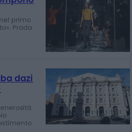
rompono
 nel primo
o». Prada
mba dazi
-