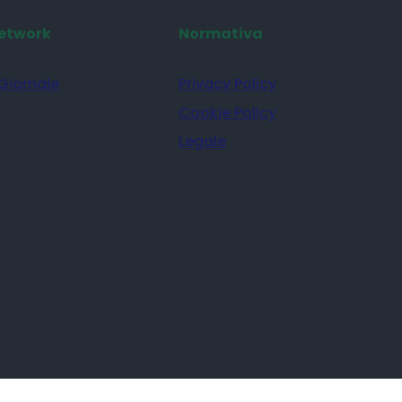
0
91
92
…
103
etwork
Normativa
 Giornale
Privacy Policy
Cookie Policy
Legale