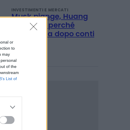
gratis
Emanuela Meucci
INVESTIMENTI E MERCATI
Musk piange, Huang
sonal or
ection to
ride. Ecco perché
ou may
Nvidia vola dopo conti
 personal
SpaceX
out of the
 downstream
Titta Ferraro
B’s List of