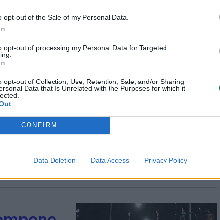
 a fronte
o opt-out of the Sale of my Personal Data.
i rischio.
In
to opt-out of processing my Personal Data for Targeted
ing.
In
o opt-out of Collection, Use, Retention, Sale, and/or Sharing
ersonal Data that Is Unrelated with the Purposes for which it
lected.
i e
Out
ente
CONFIRM
ata da
stiti
Data Deletion
Data Access
Privacy Policy
re ancora
 paletti