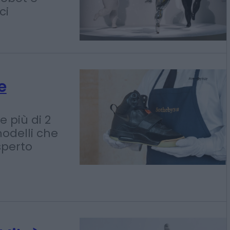
 testa
ato
 robot e
ci
e
e più di 2
modelli che
sperto