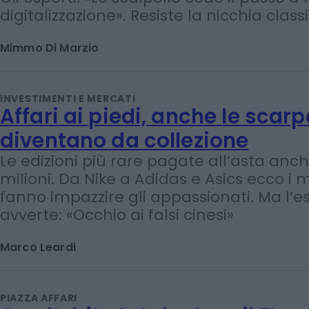
La scultura prova a rialzare la
ma i «copioni» gelano il merc
Gli esperti: «Lo scalpello cede il passo a
digitalizzazione». Resiste la nicchia classi
Mimmo Di Marzio
INVESTIMENTI E MERCATI
Affari ai piedi, anche le scarp
diventano da collezione
Le edizioni più rare pagate all’asta anch
milioni. Da Nike a Adidas e Asics ecco i 
fanno impazzire gli appassionati. Ma l’e
avverte: «Occhio ai falsi cinesi»