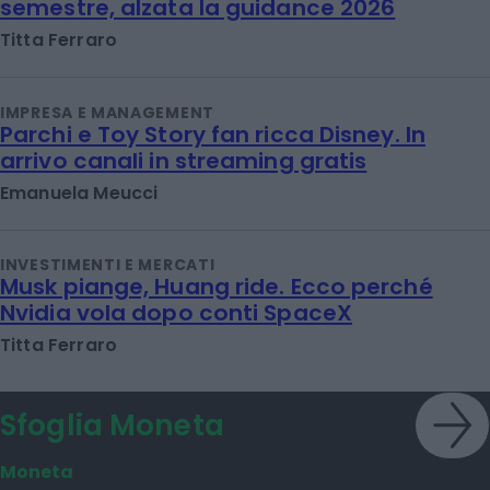
semestre, alzata la guidance 2026
Titta Ferraro
IMPRESA E MANAGEMENT
Parchi e Toy Story fan ricca Disney. In
arrivo canali in streaming gratis
Emanuela Meucci
INVESTIMENTI E MERCATI
Musk piange, Huang ride. Ecco perché
Nvidia vola dopo conti SpaceX
Titta Ferraro
Sfoglia Moneta
Moneta