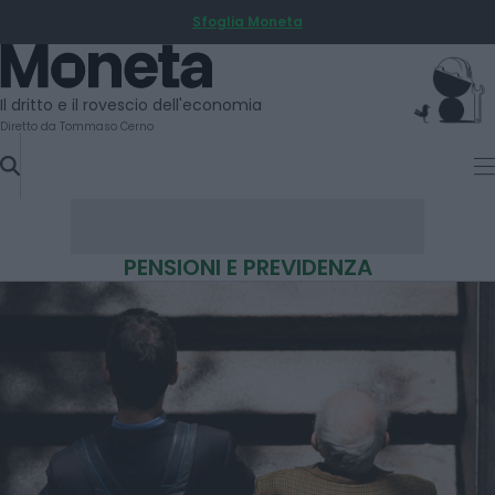
Sfoglia Moneta
SKIP
TO
Moneta
CONTENT
Il dritto e il rovescio dell'economia
Diretto da Tommaso Cerno
PENSIONI E PREVIDENZA