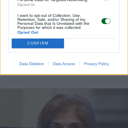
Opted In
I want to opt-out of Collection, Use,
Retention, Sale, and/or Sharing of my
Personal Data that Is Unrelated with the
Purposes for which it was collected.
Opted Out
PIANIFICAZIONE
CONFIRM
Patrimonio dove vai se l’erede non ce l’hai
Con le tendenze demografiche in atto, i risparmi e i beni
di una vita rischiano di finire nel nulla. Come evitarlo
Data Deletion
Data Access
Privacy Policy
Valeria Panigada