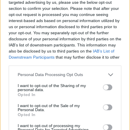
targeted advertising by us, please use the below opt-out
section to confirm your selection. Please note that after your
PENSIONI E PREVIDENZA
opt-out request is processed you may continue seeing
Il Tfr spedisce al tappeto le pensioni di
interest-based ads based on personal information utilized by
scorta
us or personal information disclosed to third parties prior to
I fondi pensione battono la protezione garantita solo nei
your opt-out. You may separately opt-out of the further
profili di rischio azionario, ma sono scelti da meno del 10%
disclosure of your personal information by third parties on the
del totale Aumentano gli iscritti, ma più di un terzo non
IAB’s list of downstream participants. This information may
paga i contributi
also be disclosed by us to third parties on the
IAB’s List of
Downstream Participants
that may further disclose it to other
Marco Barbieri
third parties.
Personal Data Processing Opt Outs
I want to opt-out of the Sharing of my
personal data.
Opted In
I want to opt-out of the Sale of my
Personal Data.
Opted In
I want to opt-out of processing my
Personal Data for Targeted Advertising.