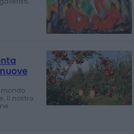
da
ivo:
galleristi.
onta
 nuove
il mondo
. Il nostro
one