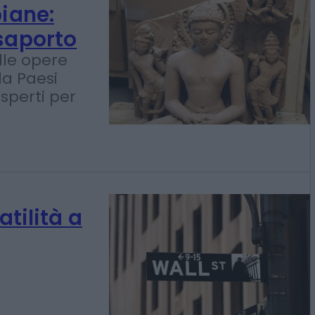
biane:
ssaporto
lle opere
da Paesi
sperti per
atilità a