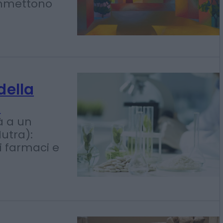
ticati
oroni: sono
esclusi
commettono
della
a
à a un
Nutra):
i farmaci e