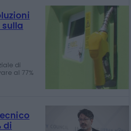
oluzioni
 sulla
iale di
vare al 77%