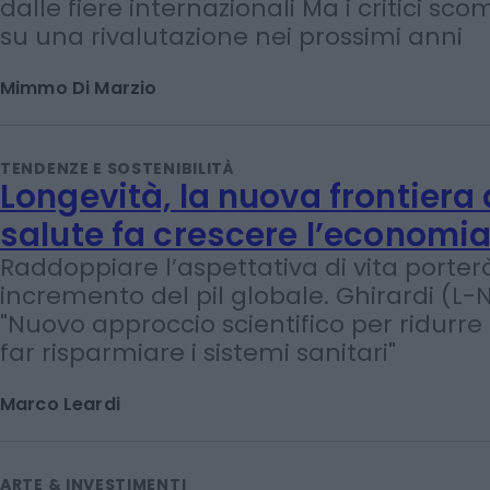
ma suona la carica dei dimen
Da Turcato a Marotta, fino a Varisco e Fi
numerosi i maestri italiani che restano 
dalle fiere internazionali Ma i critici s
su una rivalutazione nei prossimi anni
Mimmo Di Marzio
TENDENZE E SOSTENIBILITÀ
Longevità, la nuova frontiera 
salute fa crescere l’economi
Raddoppiare l’aspettativa di vita porter
incremento del pil globale. Ghirardi (L-
"Nuovo approccio scientifico per ridurre 
far risparmiare i sistemi sanitari"