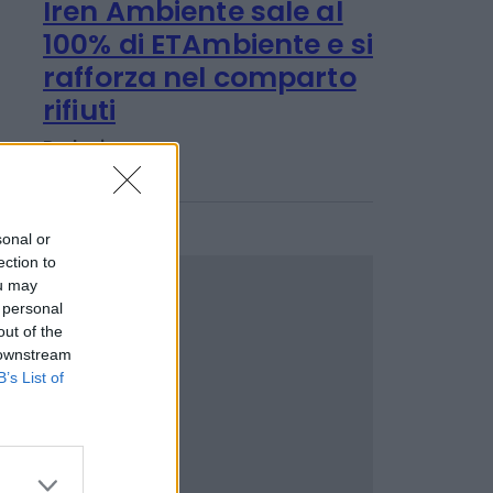
Emanuela Meucci
IMPRESA E MANAGEMENT
Iren Ambiente sale al
100% di ETAmbiente e si
rafforza nel comparto
rifiuti
sonal or
Redazione
ection to
ou may
 personal
out of the
 downstream
B’s List of