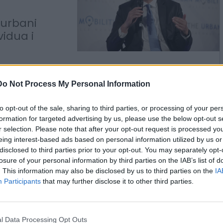
itecnico
 di
 urbani
vidua i
Do Not Process My Personal Information
to opt-out of the sale, sharing to third parties, or processing of your per
formation for targeted advertising by us, please use the below opt-out s
r selection. Please note that after your opt-out request is processed y
eing interest-based ads based on personal information utilized by us or
disclosed to third parties prior to your opt-out. You may separately opt-
losure of your personal information by third parties on the IAB’s list of
che può
. This information may also be disclosed by us to third parties on the
IA
zera
Participants
that may further disclose it to other third parties.
bilità,
la il
l Data Processing Opt Outs