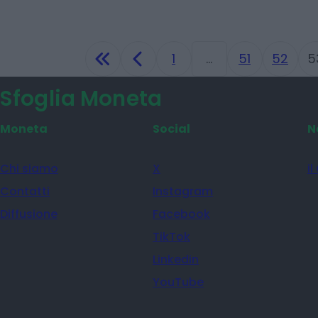
1
…
51
52
5
Sfoglia Moneta
Moneta
Social
N
Chi siamo
X
il
Contatti
Instagram
Diffusione
Facebook
TikTok