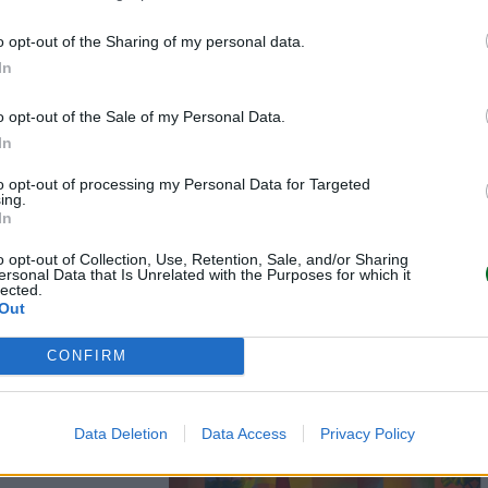
o opt-out of the Sharing of my personal data.
In
o opt-out of the Sale of my Personal Data.
In
le top
to opt-out of processing my Personal Data for Targeted
no vita a
ing.
mbra nera
In
mma
o opt-out of Collection, Use, Retention, Sale, and/or Sharing
isti
ersonal Data that Is Unrelated with the Purposes for which it
lected.
 che manca
Out
CONFIRM
Data Deletion
Data Access
Privacy Policy
ttuti