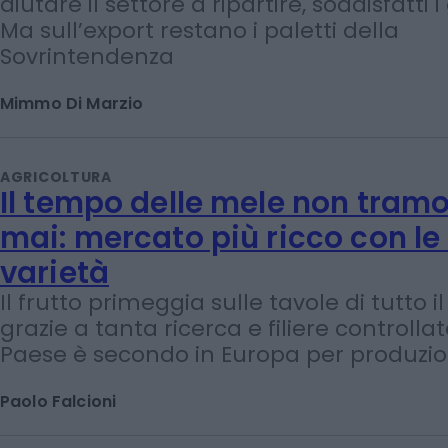
L’aliquota sugli scambi di opere e beni 
collezione diminuisce dal 22 al 5%. Obiett
aiutare il settore a ripartire, soddisfatti i 
Ma sull’export restano i paletti della
Sovrintendenza
Mimmo Di Marzio
AGRICOLTURA
Il tempo delle mele non tram
mai: mercato più ricco con le
varietà
Il frutto primeggia sulle tavole di tutto 
grazie a tanta ricerca e filiere controllate
Paese è secondo in Europa per produzi