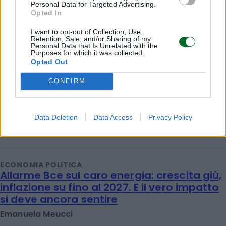
Personal Data for Targeted Advertising.
Opted In
I want to opt-out of Collection, Use,
Retention, Sale, and/or Sharing of my
Personal Data that Is Unrelated with the
Purposes for which it was collected.
Opted Out
CONFIRM
ECONOMIA POLITICA
Meta, nuova maxi multa da 567 milioni per
i danni ai minori
Data Deletion
Data Access
Privacy Policy
Emanuela Meucci
ECONOMIA POLITICA
Allarme Bce sul caro energia: crescita giù,
inflazione su fino al 2027. E il vero impatto
si deve ancora sentire
Emanuela Meucci