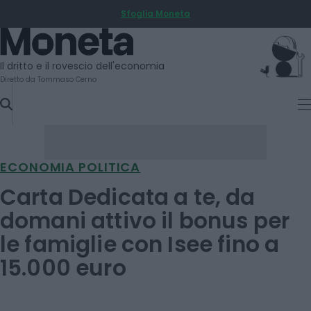
Sfoglia Moneta
SKIP
TO
Moneta
CONTENT
Il dritto e il rovescio dell'economia
Diretto da Tommaso Cerno
ECONOMIA POLITICA
Carta Dedicata a te, da
domani attivo il bonus per
le famiglie con Isee fino a
15.000 euro