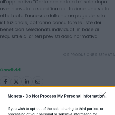
all’applicativo “Carta dedicata a te” solo dopo
aver ricevuto la specifica abilitazione. Una volta
effettuato l’accesso dalla home page del sito
istituzionale, potranno consultare le liste dei
beneficiari selezionati, individuati in base ai
requisiti e ai criteri previsti dalla normativa.
© RIPRODUZIONE RISERVATA
Condividi
Moneta -
Do Not Process My Personal Information
Scegli Moneta come fonte preferita
If you wish to opt-out of the sale, sharing to third parties, or
processing of your personal or sensitive information for