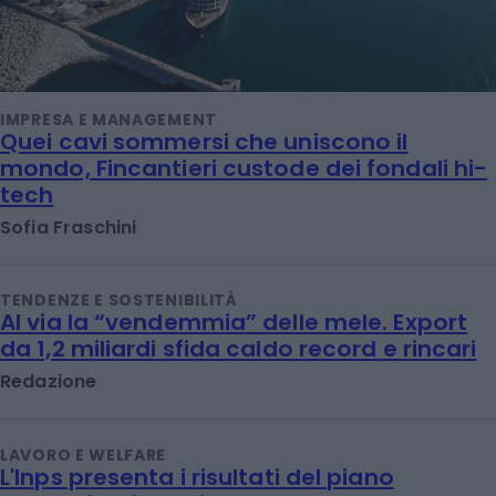
IMPRESA E MANAGEMENT
Quei cavi sommersi che uniscono il
mondo, Fincantieri custode dei fondali hi-
tech
Sofia Fraschini
TENDENZE E SOSTENIBILITÀ
Al via la “vendemmia” delle mele. Export
da 1,2 miliardi sfida caldo record e rincari
Redazione
LAVORO E WELFARE
L'Inps presenta i risultati del piano