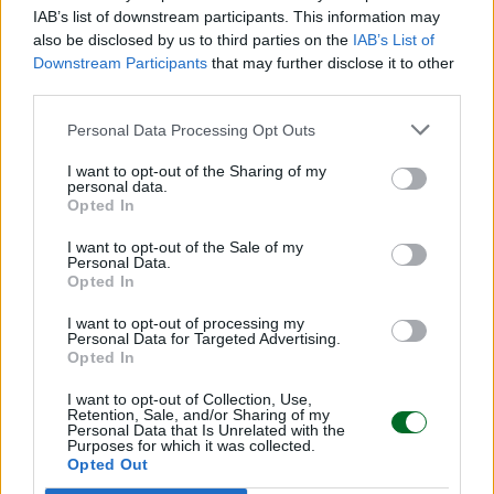
IAB’s list of downstream participants. This information may
also be disclosed by us to third parties on the
IAB’s List of
Downstream Participants
that may further disclose it to other
third parties.
PENSIONI E PREVIDENZA
Inps, Fava: «Il futuro delle pensioni si
Personal Data Processing Opt Outs
costruisce con lavoro stabile e natalità»
I want to opt-out of the Sharing of my
Emanuela Meucci
personal data.
Opted In
I want to opt-out of the Sale of my
Personal Data.
Opted In
I want to opt-out of processing my
Personal Data for Targeted Advertising.
Opted In
I want to opt-out of Collection, Use,
Retention, Sale, and/or Sharing of my
Personal Data that Is Unrelated with the
Purposes for which it was collected.
Opted Out