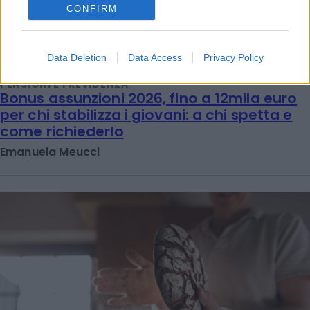
CONFIRM
Data Deletion
Data Access
Privacy Policy
PENSIONI E PREVIDENZA
Bonus assunzioni 2026, fino a 12mila euro
per chi stabilizza i giovani: a chi spetta e
come richiederlo
Emanuela Meucci