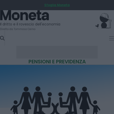
Sfoglia Moneta
SKIP
TO
Moneta
CONTENT
Il dritto e il rovescio dell'economia
Diretto da Tommaso Cerno
PENSIONI E PREVIDENZA