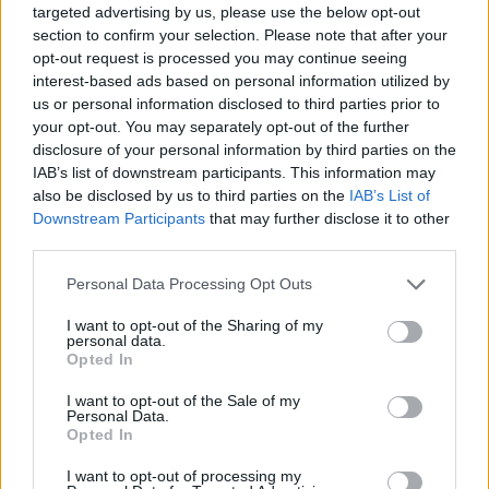
targeted advertising by us, please use the below opt-out
section to confirm your selection. Please note that after your
permanenti, ossia che rimangono sul disco
opt-out request is processed you may continue seeing
interest-based ads based on personal information utilized by
fisso, anche una volta chiuso il browser;
us or personal information disclosed to third parties prior to
temporanei o di sessione, che sono
your opt-out. You may separately opt-out of the further
memorizzati unicamente per la durata della
disclosure of your personal information by third parties on the
IAB’s list of downstream participants. This information may
navigazione e vengono cancellati dal
also be disclosed by us to third parties on the
IAB’s List of
computer con la chiusura del browser;
Downstream Participants
that may further disclose it to other
di terzi, generati da un sito web diverso da
third parties.
quello che il lettore stia visitando.
Personal Data Processing Opt Outs
I want to opt-out of the Sharing of my
I cookies utilizzati sono una combinazione di
personal data.
Opted In
queste tre tipologie: alcuni servono solo per
l’apertura e il mantenimento di una
I want to opt-out of the Sale of my
Personal Data.
sessione (cookies temporanei). In tal caso, la
Opted In
chiusura della sessione o del browser li renderà
I want to opt-out of processing my