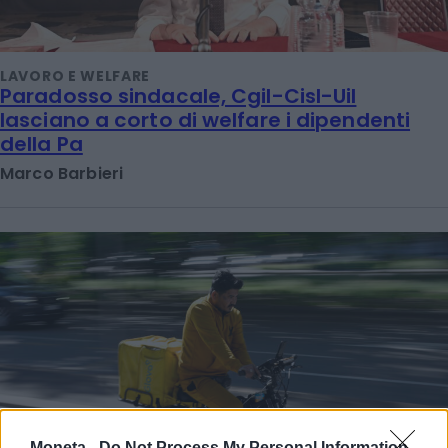
LAVORO E WELFARE
Paradosso sindacale, Cgil-Cisl-Uil
lasciano a corto di welfare i dipendenti
della Pa
Marco Barbieri
Moneta -
Do Not Process My Personal Information