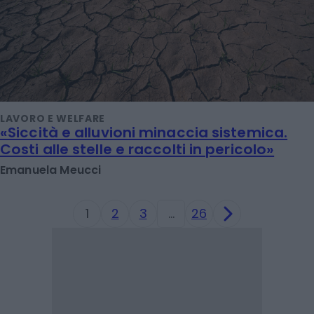
LAVORO E WELFARE
«Siccità e alluvioni minaccia sistemica.
Costi alle stelle e raccolti in pericolo»
Emanuela Meucci
1
2
3
…
26