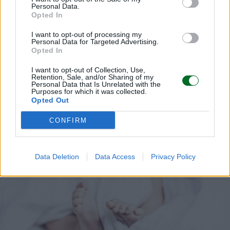
Personal Data.
Opted In
I want to opt-out of processing my
Personal Data for Targeted Advertising.
Opted In
LAVORO E WELFARE
Essere madre in Italia può costare il
I want to opt-out of Collection, Use,
lavoro: quasi 1 donna su 2 in coppia è fuori
Retention, Sale, and/or Sharing of my
Personal Data that Is Unrelated with the
da studio e occupazione
Purposes for which it was collected.
Opted Out
Valeria Panigada
CONFIRM
Data Deletion
Data Access
Privacy Policy