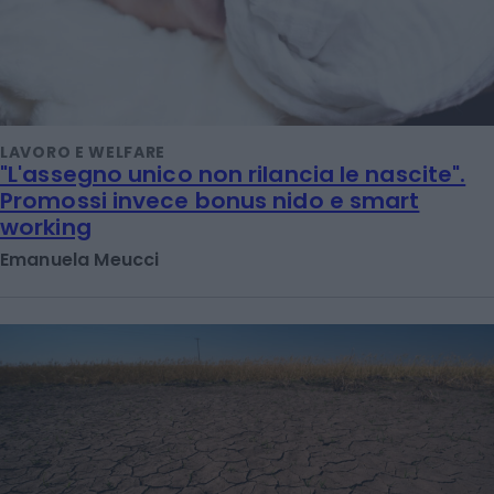
LAVORO E WELFARE
"L'assegno unico non rilancia le nascite".
Promossi invece bonus nido e smart
working
Emanuela Meucci