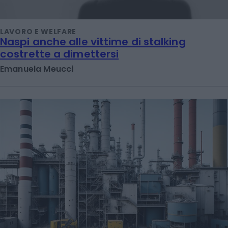
LAVORO E WELFARE
Naspi anche alle vittime di stalking
costrette a dimettersi
Emanuela Meucci