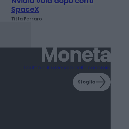
INVESTIMENTI E MERCATI
Musk piange, Huang
ride. Ecco perché
Nvidia vola dopo conti
SpaceX
Titta Ferraro
Il dritto e il rovescio dell'economia
Sfoglia