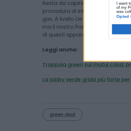
I want t
Procedura di infrazione
of my P
was col
Opted 
Resta da capire cosa succederà al
procedura di infrazione contro l’Ita
gas. A livello Ue era scattato il di
ma il nostro Paese aveva tenuto in
di questi apparecchi all’interno d
Leggi anche:
Trappola green sui mutui casa: pre
La lobby verde grida più forte per