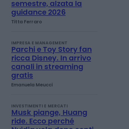
IMPRESA E MANAGEMENT
Banco Bpm: utile a 1,06
miliardi nel 1°
semestre, alzata la
guidance 2026
Titta Ferraro
IMPRESA E MANAGEMENT
Parchi e Toy Story fan
ricca Disney. In arrivo
canali in streaming
gratis
Emanuela Meucci