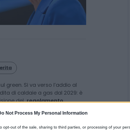
erita
ul green. Si va verso l’addio al
Do Not Process My Personal Information
dita di caldaie a gas dal 2029: è
visione del
regolamento
to opt-out of the sale, sharing to third parties, or processing of your per