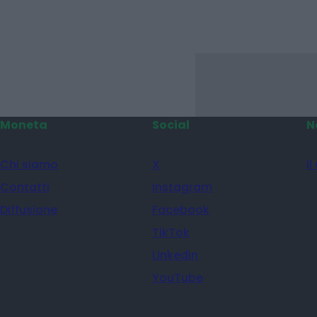
Moneta
Social
N
Chi siamo
X
il
Contatti
Instagram
Diffusione
Facebook
TikTok