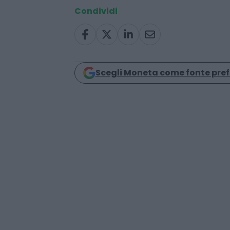
green deal
Condividi
Scegli Moneta come fonte pref