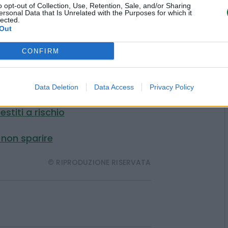
o opt-out of Collection, Use, Retention, Sale, and/or Sharing
ersonal Data that Is Unrelated with the Purposes for which it
lected.
Out
la fase preliminare di una
CONFIRM
lia per gli incentivi alle caldaie a
vieto di bonus dal 1° gennaio 2025,
Data Deletion
Data Access
Privacy Policy
 vita un contributo all’acquisto
el
Conto termico 2.0.
stiti a rischio
 non sparire
© RIPRODUZIONE RISERVATA