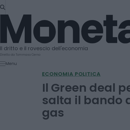
SKIP
TO
Moneta
CONTENT
Il dritto e il rovescio dell'economia
Diretto da Tommaso Cerno
Menu
ECONOMIA POLITICA
Il Green deal pe
salta il bando 