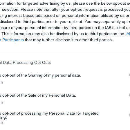
esto che disciplina gli standard di
formation for targeted advertising by us, please use the below opt-out s
r selection. Please note that after your opt-out request is processed y
odotti immessi sul mercato
eing interest-based ads based on personal information utilized by us or
uova versione, addio al limite
disclosed to third parties prior to your opt-out. You may separately opt-
losure of your personal information by third parties on the IAB’s list of
. This information may also be disclosed by us to third parties on the
IA
Participants
that may further disclose it to other third parties.
n parametro chiamato «limite
l Data Processing Opt Outs
»
. Nella vecchia bozza, questo
livello molto alto in modo
o opt-out of the Sharing of my personal data.
iasi tipologia di caldaia e
In
i calore elettriche.
La
o opt-out of the Sale of my Personal Data.
cienza invece è stata ritoccata
In
ercato anche le tradizionali
zione si chiuderà nelle prossime
to opt-out of processing my Personal Data for Targeted
ing.
blicato all’inizio del 2026.
In