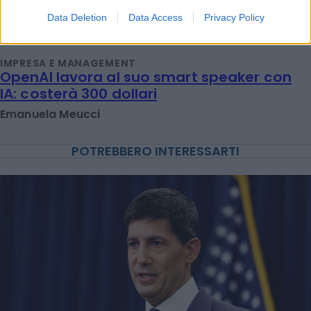
Redazione
Data Deletion
Data Access
Privacy Policy
IMPRESA E MANAGEMENT
OpenAI lavora al suo smart speaker con
IA: costerà 300 dollari
Emanuela Meucci
POTREBBERO INTERESSARTI