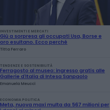
INVESTIMENTI E MERCATI
Giù a sorpresa gli occupati Usa, Borse e
oro esultano. Ecco perché
Titta Ferraro
TENDENZE E SOSTENIBILITÀ
Ferragosto al museo: ingresso gratis alle
Gallerie d'Italia di Intesa Sanpaolo
Emanuela Meucci
ECONOMIA POLITICA
Meta, nuova maxi multa da 567 milioni per