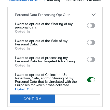
third parties.
Personal Data Processing Opt Outs
I want to opt-out of the Sharing of my
personal data.
Opted In
I want to opt-out of the Sale of my
Personal Data.
Opted In
I want to opt-out of processing my
Personal Data for Targeted Advertising.
IMPRESA E MANAGEMENT
Opted In
Iren Ambiente sale al 100% di ETAmbiente
e si rafforza nel comparto rifiuti
I want to opt-out of Collection, Use,
Retention, Sale, and/or Sharing of my
Redazione
Personal Data that Is Unrelated with the
Purposes for which it was collected.
Opted Out
IMPRESA E MANAGEMENT
CONFIRM
Fs, investimento da 2 miliardi per 19 nuovi
treni AV Parigi-Londra