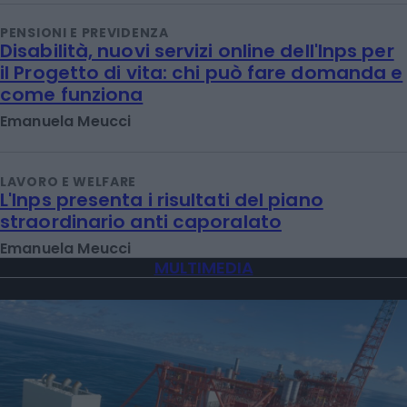
PENSIONI E PREVIDENZA
Disabilità, nuovi servizi online dell'Inps per
il Progetto di vita: chi può fare domanda e
come funziona
Emanuela Meucci
LAVORO E WELFARE
L'Inps presenta i risultati del piano
straordinario anti caporalato
Emanuela Meucci
MULTIMEDIA