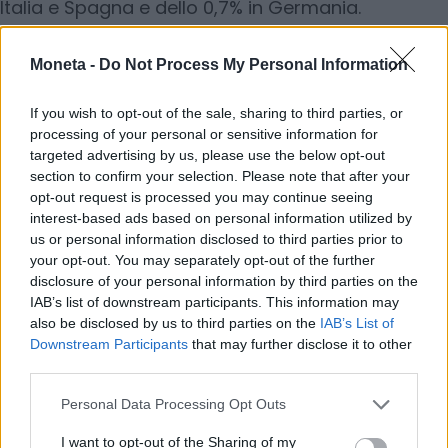
Italia e Spagna e dello 0,7% in Germania.
Complessivamente i saldi di finanza pubblica
peggiorerebbero di circa mezzo punto di PIL
Moneta -
Do Not Process My Personal Information
all’anno. Italia e Spagna rischierebbero di
superare nuovamente il limite europeo del 3% di
If you wish to opt-out of the sale, sharing to third parties, or
processing of your personal or sensitive information for
deficit.
targeted advertising by us, please use the below opt-out
section to confirm your selection. Please note that after your
A questi effetti macroeconomici si sommano
opt-out request is processed you may continue seeing
quelli che incidono già direttamente sui bilanci
interest-based ads based on personal information utilized by
us or personal information disclosed to third parties prior to
delle famiglie. Secondo uno studio di Assoutenti, il
your opt-out. You may separately opt-out of the further
caldo estremo può tradursi in una spesa
disclosure of your personal information by third parties on the
aggiuntiva complessiva di circa 600 euro dove la
IAB’s list of downstream participants. This information may
also be disclosed by us to third parties on the
IAB’s List of
voce più pesante è quella energetica:
Downstream Participants
that may further disclose it to other
l’accensione anticipata e il maggiore utilizzo di
third parties.
condizionatori e ventilatori, uniti ai rincari delle
Personal Data Processing Opt Outs
tariffe elettriche, comportano una spesa
supplementare compresa tra 50 e 100 euro al
I want to opt-out of the Sharing of my