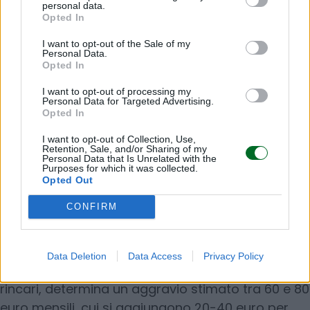
personal data.
mese per famiglia. Assoutenti ricorda inoltre che
Opted In
sul costo dell’elettricità incidono anche gli
I want to opt-out of the Sale of my
aumenti tariffari registrati negli ultimi mesi: sul
Personal Data.
mercato libero le bollette sono cresciute in media
Opted In
dell’8,4% su base annua, mentre per gli utenti
I want to opt-out of processing my
Personal Data for Targeted Advertising.
vulnerabili l’aggiornamento estivo disposto da
Opted In
Arera è stato del +4,6%.
I want to opt-out of Collection, Use,
Retention, Sale, and/or Sharing of my
Anche i consumi idrici aumentano sensibilmente:
Personal Data that Is Unrelated with the
Purposes for which it was collected.
tra docce più frequenti, maggiore consumo di
Opted Out
acqua potabile e irrigazione di giardini e terrazzi,
CONFIRM
la spesa cresce di altri 20-30 euro al mese. A
pesare è anche il carrello della spesa. La
maggiore richiesta di prodotti freschi come
Data Deletion
Data Access
Privacy Policy
frutta, gelati e bibite, interessati a loro volta da
rincari, determina un aggravio stimato tra 60 e 80
euro mensili, cui si aggiungono 20-40 euro per