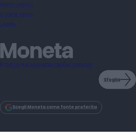
Privacy Policy
Cookie Policy
Legale
Il dritto e il rovescio dell'economia
Sfoglia
Scegli Moneta come fonte preferita
Moneta s.r.l. - Via Dell'Aprica 18 - 20158 - Milano