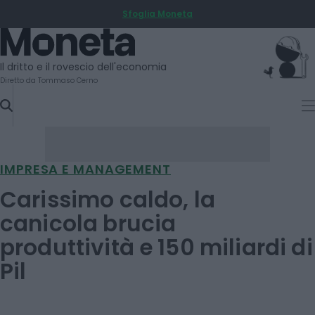
Sfoglia Moneta
SKIP
TO
Moneta
CONTENT
Il dritto e il rovescio dell'economia
Diretto da Tommaso Cerno
IMPRESA E MANAGEMENT
Carissimo caldo, la
canicola brucia
produttività e 150 miliardi di
Pil