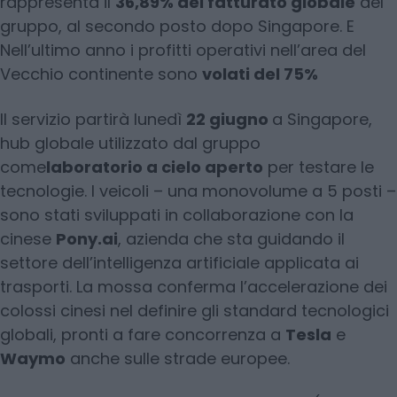
rappresenta il
36,89% del fatturato globale
del
gruppo, al secondo posto dopo Singapore. E
Nell’ultimo anno i profitti operativi nell’area del
Vecchio continente sono
volati del 75%
Il servizio partirà lunedì
22 giugno
a Singapore,
hub globale utilizzato dal gruppo
come
laboratorio a cielo aperto
per testare le
tecnologie. I veicoli – una monovolume a 5 posti –
sono stati sviluppati in collaborazione con la
cinese
Pony.ai
, azienda che sta guidando il
settore dell’intelligenza artificiale applicata ai
trasporti. La mossa conferma l’accelerazione dei
colossi cinesi nel definire gli standard tecnologici
globali, pronti a fare concorrenza a
Tesla
e
Waymo
anche sulle strade europee.