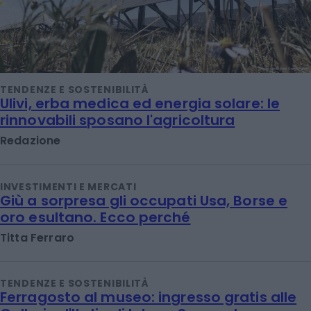
TENDENZE E SOSTENIBILITÀ
Ulivi, erba medica ed energia solare: le
rinnovabili sposano l'agricoltura
Redazione
INVESTIMENTI E MERCATI
Giù a sorpresa gli occupati Usa, Borse e
oro esultano. Ecco perché
Titta Ferraro
TENDENZE E SOSTENIBILITÀ
Ferragosto al museo: ingresso gratis alle