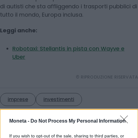
di autisti che sta affliggendo i trasporti pubblici di
tutto il mondo, Europa inclusa.
Leggi anche:
Robotaxi: Stellantis in pista con Wayve e
Uber
© RIPRODUZIONE RISERVATA
imprese
investimenti
Condividi
Moneta -
Do Not Process My Personal Information
If you wish to opt-out of the sale, sharing to third parties, or