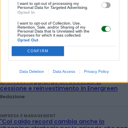
I want to opt-out of processing my
Personal Data for Targeted Advertising.
Opted In
I want to opt-out of Collection, Use,
Retention, Sale, and/or Sharing of my
Personal Data that Is Unrelated with the
Purposes for which it was collected.
Opted Out
CONFIRM
Data Deletion
Data Access
Privacy Policy
IMPRESA E MANAGEMENT
21 Invest raggiunge un accordo di
cessione e reinvestimento in Energreen
Redazione
IMPRESA E MANAGEMENT
"Col caldo record cambia anche lo