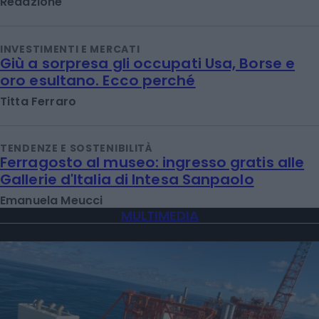
Redazione
INVESTIMENTI E MERCATI
Giù a sorpresa gli occupati Usa, Borse e
oro esultano. Ecco perché
Titta Ferraro
TENDENZE E SOSTENIBILITÀ
Ferragosto al museo: ingresso gratis alle
Gallerie d'Italia di Intesa Sanpaolo
Emanuela Meucci
MULTIMEDIA