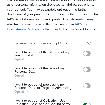
coperta” è limitata.
us or personal information disclosed to third parties prior to
your opt-out. You may separately opt-out of the further
Leo richiama anche il quadro europeo, ancora in
disclosure of your personal information by third parties on the
IAB’s list of downstream participants. This information may
evoluzione: “Non abbiamo neanche chiuso la
also be disclosed by us to third parties on the
IAB’s List of
vicenda 2025, perché attendiamo l’esito finale tra
Downstream Participants
that may further disclose it to other
settembre e ottobre”. In questo contesto, la linea
third parties.
è di equilibrio tra richieste industriali e
Personal Data Processing Opt Outs
sostenibilità dei conti pubblici: “Tante cose
riusciamo a farle. È chiaro che tutto non si può
I want to opt-out of the Sharing of my
personal data.
fare, ce la mettiamo tutta”.
Opted In
I want to opt-out of the Sale of my
Il messaggio politico è pragmatico: il dialogo con
Personal Data.
Opted In
le imprese è “molto positivo”, ma i risultati
dipendono da margini fiscali reali, non solo dalle
I want to opt-out of processing my
Personal Data for Targeted Advertising.
intenzioni.
Opted In
Freni: investimenti guidati dal profitto
I want to opt-out of Collection, Use,
Retention, Sale, and/or Sharing of my