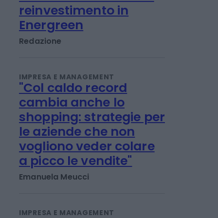
IMPRESA E MANAGEMENT
21 Invest raggiunge un
accordo di cessione e
reinvestimento in
Energreen
Redazione
IMPRESA E MANAGEMENT
"Col caldo record
cambia anche lo
shopping: strategie per
le aziende che non
vogliono veder colare
a picco le vendite"