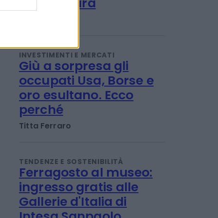
Ulivi, erba medica ed
energia solare: le
rinnovabili sposano
l'agricoltura
Redazione
INVESTIMENTI E MERCATI
Giù a sorpresa gli
occupati Usa, Borse e
oro esultano. Ecco
perché
Titta Ferraro
TENDENZE E SOSTENIBILITÀ
Ferragosto al museo: