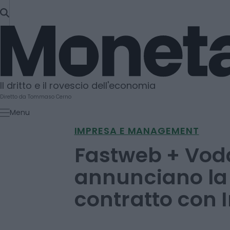
SKIP
TO
Moneta
CONTENT
Il dritto e il rovescio dell'economia
Diretto da Tommaso Cerno
Menu
IMPRESA E MANAGEMENT
Fastweb + Vod
annunciano la 