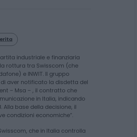
erita
rtita industriale e finanziaria
lla rottura tra Swisscom (che
afone) e INWIT. Il gruppo
i aver notificato la disdetta del
t – Msa – , il contratto che
comunicazione in Italia, indicando
lla base della decisione, il