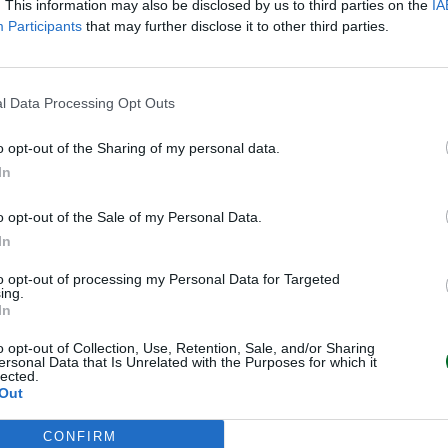
. This information may also be disclosed by us to third parties on the
IA
in Italia.
Participants
that may further disclose it to other third parties.
g
siamo di fronte “potenzialmente
nostro avviso – scrivono -, questo
l Data Processing Opt Outs
goziale potenzialmente lungo, con
o opt-out of the Sharing of my personal data.
 entrambe le clausole
In
wisscom che probabilmente
ruttura di torri di INWIT per molti
o opt-out of the Sale of my Personal Data.
vista per marzo 2028; la Join
In
com è in grado di costruire solo
to opt-out of processing my Personal Data for Targeted
eniamo che Swisscom utilizzi
ing.
In
IT per gestire la propria rete in
di contestazioni legali da parte di
o opt-out of Collection, Use, Retention, Sale, and/or Sharing
ersonal Data that Is Unrelated with the Purposes for which it
spettive interpretazioni dell’MSA
lected.
Out
CONFIRM