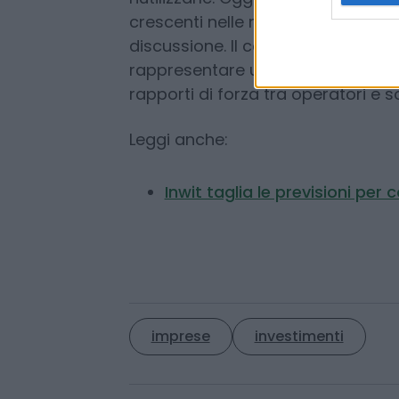
Negli ultimi anni, molti operatori 
ridurre il debito, accettando poi c
riutilizzarle. Oggi, con margini so
crescenti nelle reti, quelle stess
discussione. Il confronto tra Sw
rappresentare un precedente rileva
rapporti di forza tra operatori e so
Leggi anche:
Inwit taglia le previsioni per