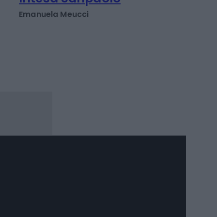
ingresso gratis alle
Gallerie d'Italia di
Intesa Sanpaolo
Emanuela Meucci