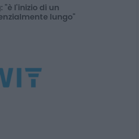
Inwit
 "è l'inizio di un
enzialmente lungo"