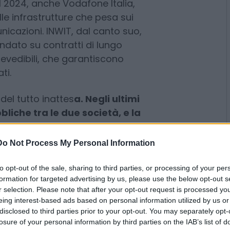
uove condizioni economiche”.
Swisscom, che in Italia controlla
l 2024, anche Vodafone Italia,
lle infrastrutture che pesa sui
nicazioni. INWIT, dal canto suo,
ndato su contratti di lungo
revedibili, che garantiscono
ti.
Do Not Process My Personal Information
el tutto inattes
a. Negli ultimi
iche tra le due società, e la
to opt-out of the sale, sharing to third parties, or processing of your per
 rivisto al ribasso le proprie
formation for targeted advertising by us, please use the below opt-out s
ione della disdetta è un segnale
r selection. Please note that after your opt-out request is processed y
iene infatti parzialmente meno la
eing interest-based ads based on personal information utilized by us or
disclosed to third parties prior to your opt-out. You may separately opt-
terizza le tower company.
losure of your personal information by third parties on the IAB’s list of
ri INWIT per garantire la