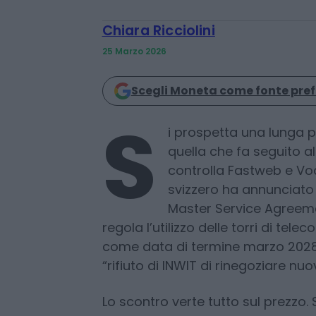
Chiara Ricciolini
25 Marzo 2026
Scegli Moneta come fonte pref
S
i prospetta una lunga pa
quella che fa seguito a
controlla Fastweb e Vod
svizzero ha annunciato d
Master Service Agreemen
regola l’utilizzo delle torri di tele
come data di termine marzo 2028. A