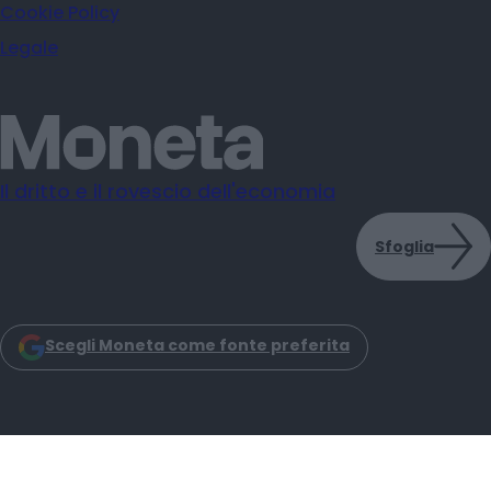
Cookie Policy
Legale
Il dritto e il rovescio dell'economia
Sfoglia
Scegli Moneta come fonte preferita
Moneta s.r.l. - Via Dell'Aprica 18 - 20158 - Milano
Iscrizione Registro Imprese CCIAA Milano C.F. e P.IVA: 14034200965
Iscrizione REA: MI–2757464 Moneta Reg. Trib. Milano N. 31 del 6-3-2025