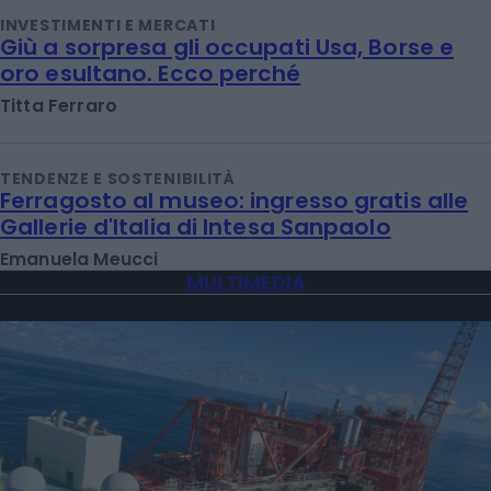
INVESTIMENTI E MERCATI
Giù a sorpresa gli occupati Usa, Borse e
oro esultano. Ecco perché
Titta Ferraro
TENDENZE E SOSTENIBILITÀ
Ferragosto al museo: ingresso gratis alle
Gallerie d'Italia di Intesa Sanpaolo
Emanuela Meucci
MULTIMEDIA