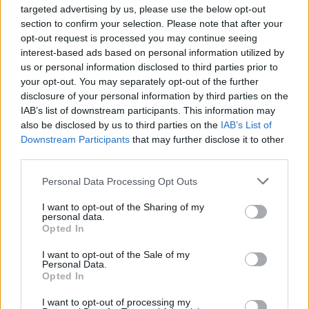
targeted advertising by us, please use the below opt-out
section to confirm your selection. Please note that after your
Oggi sulla rete sono attivi ogni giorno
1.300
opt-out request is processed you may continue seeing
cantieri tra manutenzione e investimenti
, con
interest-based ads based on personal information utilized by
circa 272mila interruzioni programmate annue
us or personal information disclosed to third parties prior to
your opt-out. You may separately opt-out of the further
necessarie a consentire l’avanzamento dei lavori.
disclosure of your personal information by third parties on the
Il volume degli investimenti di RFI
è cresciuto
IAB’s list of downstream participants. This information may
del 49% rispetto al 2023
, confermando il Gruppo
also be disclosed by us to third parties on the
IAB’s List of
FS come principale investitore infrastrutturale del
Downstream Participants
that may further disclose it to other
third parties.
Paese.
Personal Data Processing Opt Outs
Del totale degli investimenti,
il 37% è destinato
I want to opt-out of the Sharing of my
alla manutenzione e al miglioramento della
personal data.
Opted In
resilienza dell’infrastruttura
,
mentre il 63% è
rivolto alle grandi opere strategiche
.
I want to opt-out of the Sale of my
Personal Data.
Parallelamente è aumentato anche il numero
Opted In
delle interruzioni gestite da RFI, cresciute di circa il
I want to opt-out of processing my
115% dal 2023, in larga parte per sostenere