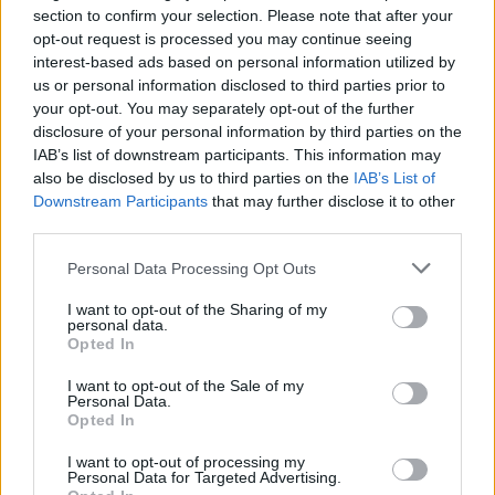
section to confirm your selection. Please note that after your
successo i
magneti superconduttori ad alta
opt-out request is processed you may continue seeing
temperatura
, elementi chiave per realizzare
interest-based ads based on personal information utilized by
Sparc, l’impianto dimostrativo per la fusione a
us or personal information disclosed to third parties prior to
Devens, nel Massachusetts. I magneti giocano un
your opt-out. You may separately opt-out of the further
disclosure of your personal information by third parties on the
ruolo cruciale nella gestione e nel confinamento
IAB’s list of downstream participants. This information may
del plasma all’interno del reattore, ovvero una
also be disclosed by us to third parties on the
IAB’s List of
miscela di deuterio – ricavato dall’acqua del
Downstream Participants
that may further disclose it to other
third parties.
mare – e trizio, prodotto da una reazione fisica
con il litio.
Personal Data Processing Opt Outs
I want to opt-out of the Sharing of my
Nel progetto hanno creduto anche investitori di
personal data.
primo piano come il fondatore di Amazon
Jeff
Opted In
Bezos
e quello di Microsoft
Bill Gates
. Di quello
I want to opt-out of the Sale of my
Personal Data.
che potrebbe accadere nel caso in cui tutti i test
Opted In
dessero esito positivo Eni e gli altri soci di Cfs
I want to opt-out of processing my
hanno già cominciato a discutere.
Personal Data for Targeted Advertising.