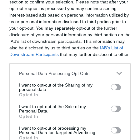
section to confirm your selection. Please note that after your
opt-out request is processed you may continue seeing
interest-based ads based on personal information utilized by
us or personal information disclosed to third parties prior to
Per Milano Cortina, il gruppo per la prima volta ha
your opt-out. You may separately opt-out of the further
disclosure of your personal information by third parties on the
prodotto integralmente la torcia: in totale ne
IAB’s list of downstream participants. This information may
sono stati realizzati 3.000 esemplari, di cui 1.500
also be disclosed by us to third parties on the
IAB’s List of
funzionanti, usati dai tedofori, e 1.500 protocollari,
Downstream Participants
that may further disclose it to other
ovvero impiegati per scopi di rappresentanza. In
third parties.
tutto, tre anni di lavoro.
Personal Data Processing Opt Outs
© RIPRODUZIONE RISERVATA
I want to opt-out of the Sharing of my
personal data.
Opted In
I want to opt-out of the Sale of my
milano cortina
olimpiadi
Personal Data.
Opted In
I want to opt-out of processing my
Condividi
Personal Data for Targeted Advertising.
Opted In