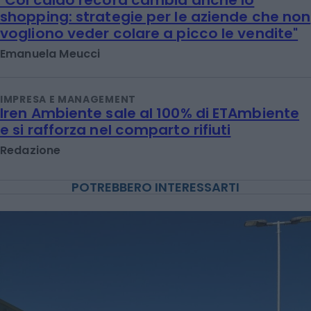
shopping: strategie per le aziende che non
vogliono veder colare a picco le vendite"
Emanuela Meucci
IMPRESA E MANAGEMENT
Iren Ambiente sale al 100% di ETAmbiente
e si rafforza nel comparto rifiuti
Redazione
POTREBBERO INTERESSARTI