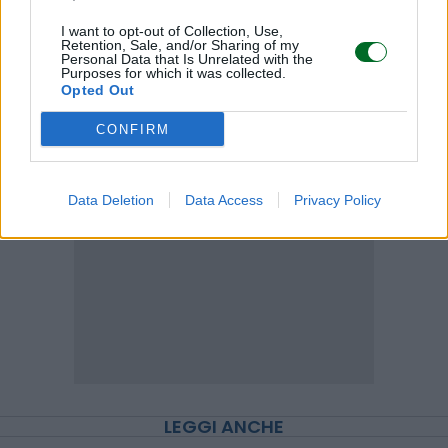
I want to opt-out of Collection, Use,
Retention, Sale, and/or Sharing of my
Personal Data that Is Unrelated with the
Purposes for which it was collected.
Scegli Moneta come fonte preferita
Opted Out
CONFIRM
Data Deletion
Data Access
Privacy Policy
LEGGI ANCHE