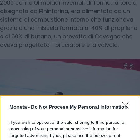
2006 con le Olimpiadi invernali di Torino: la torcia,
disegnata da Pininfarina, era alimentata da un
sistema di combustione interno che funzionava
grazie a una miscela formata al 40% di propilene
e al 60% di butano, un brevetto di Cavagna che
aveva progettato il bruciatore e la valvola.
Moneta -
Do Not Process My Personal Information
If you wish to opt-out of the sale, sharing to third parties, or
processing of your personal or sensitive information for
targeted advertising by us, please use the below opt-out