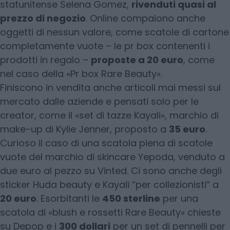
statunitense Selena Gomez,
rivenduti quasi al
prezzo di negozio
. Online compaiono anche
oggetti di nessun valore, come scatole di cartone
completamente vuote – le pr box contenenti i
prodotti in regalo –
proposte a 20 euro
, come
nel caso della «Pr box Rare Beauty».
Finiscono in vendita anche articoli mai messi sul
mercato dalle aziende e pensati solo per le
creator, come il «set di tazze Kayali», marchio di
make-up di Kylie Jenner, proposto a
35 euro
.
Curioso il caso di una scatola piena di scatole
vuote del marchio di skincare Yepoda, venduto a
due euro al pezzo su Vinted. Ci sono anche degli
sticker Huda beauty e Kayali “per collezionisti“ a
20 euro
. Esorbitanti le
450 sterline
per una
scatola di «blush e rossetti Rare Beauty» chieste
su Depop e i
300 dollari
per un set di pennelli per