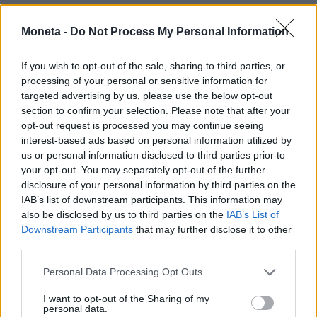
L’obiettivo dell’influencer gifting, cioè l’invio dei
Moneta -
Do Not Process My Personal Information
pacchi regalo alle star del web, è quello di
stimolare menzioni spontanee e ottenere
If you wish to opt-out of the sale, sharing to third parties, or
visibilità. Quando i pacchi diventano numerosi, si
processing of your personal or sensitive information for
trasforma però in una vera e propria gestione di
targeted advertising by us, please use the below opt-out
capitale, con impatti diretti sul ritorno
section to confirm your selection. Please note that after your
opt-out request is processed you may continue seeing
sull’investimento e marginalità.
interest-based ads based on personal information utilized by
Secondo Business Insider, alcuni influencer
us or personal information disclosed to third parties prior to
gestiscono i regali ricevuti come se fossero parte
your opt-out. You may separately opt-out of the further
disclosure of your personal information by third parties on the
di un piccolo inventario personale. Alcune micro
IAB’s list of downstream participants. This information may
influencer tengono traccia di ogni prodotto in un
also be disclosed by us to third parties on the
IAB’s List of
foglio di calcolo, segnando se conservarlo o
Downstream Participants
that may further disclose it to other
regalarlo. Infatti
molti di coloro che rivendono
third parties.
online i doni ricevuti, spiega il sito, non sono
Personal Data Processing Opt Outs
ancora pienamente retribuiti dalle
I want to opt-out of the Sharing of my
collaborazioni
.
personal data.