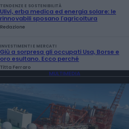
TENDENZE E SOSTENIBILITÀ
Ulivi, erba medica ed energia solare: le
rinnovabili sposano l'agricoltura
Redazione
INVESTIMENTI E MERCATI
Giù a sorpresa gli occupati Usa, Borse e
oro esultano. Ecco perché
Titta Ferraro
MULTIMEDIA