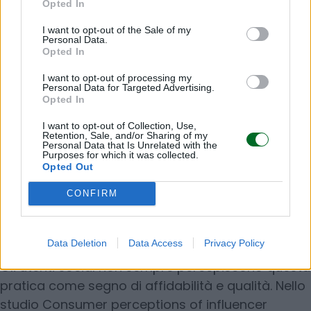
Opted In
Altri invece – specialmente quelli che godono di
I want to opt-out of the Sale of my
un seguito nutrito – ricevono anche oggetti non
Personal Data.
Opted In
preventivamente concordati con le aziende, che
ottengono i loro indirizzi tramite uffici stampa di
I want to opt-out of processing my
Personal Data for Targeted Advertising.
altri brand. Nel settore beauty regna una bulimia
Opted In
di pacchi inviati in regalo e la rivendita è una
I want to opt-out of Collection, Use,
discutibile ma efficace soluzione per ottimizzare il
Retention, Sale, and/or Sharing of my
Personal Data that Is Unrelated with the
capitale e disfarsi di una bella mole di prodotti
Purposes for which it was collected.
Opted Out
non richiesti. Non è però detto che per i brand sia
una strategia efficace quella di inviare fiumi di
CONFIRM
prodotti.
Data Deletion
Data Access
Privacy Policy
Gli utenti social non sempre percepiscono questa
pratica come segno di affidabilità e qualità. Nello
studio Consumer perceptions of influencer