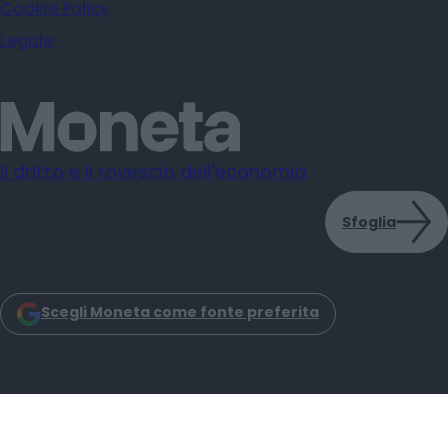
Cookie Policy
Legale
Il dritto e il rovescio dell'economia
Sfoglia
Scegli Moneta come fonte preferita
Moneta s.r.l. - Via Dell'Aprica 18 - 20158 - Milano
Iscrizione Registro Imprese CCIAA Milano C.F. e P.IVA: 14034200965
Iscrizione REA: MI–2757464 Moneta Reg. Trib. Milano N. 31 del 6-3-2025