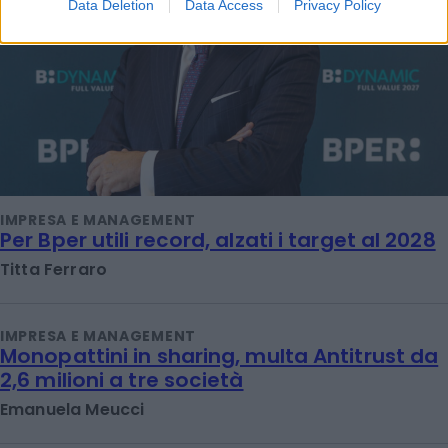
Data Deletion
Data Access
Privacy Policy
IMPRESA E MANAGEMENT
Per Bper utili record, alzati i target al 2028
Titta Ferraro
IMPRESA E MANAGEMENT
Monopattini in sharing, multa Antitrust da
2,6 milioni a tre società
Emanuela Meucci