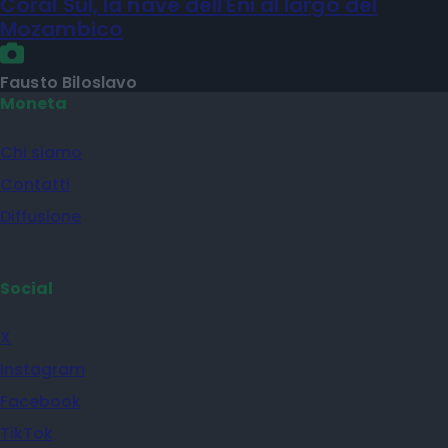
Coral Sul, la nave dell'Eni al largo del
Mozambico
Fausto Biloslavo
Moneta
Chi siamo
Contatti
Diffusione
Social
X
Instagram
Facebook
TikTok