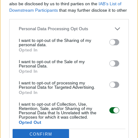
also be disclosed by us to third parties on the
IAB’s List of
Downstream Participants
that may further disclose it to other
third parties.
Personal Data Processing Opt Outs
I want to opt-out of the Sharing of my
personal data.
Opted In
I want to opt-out of the Sale of my
Personal Data.
Opted In
I want to opt-out of processing my
Personal Data for Targeted Advertising.
Opted In
IMPRESA E MANAGEMENT
OpenAI lavora al suo smart speaker con
I want to opt-out of Collection, Use,
IA: costerà 300 dollari
Retention, Sale, and/or Sharing of my
Personal Data that Is Unrelated with the
Purposes for which it was collected.
Emanuela Meucci
Opted Out
CONFIRM