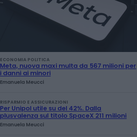
ECONOMIA POLITICA
Meta, nuova maxi multa da 567 milioni per
i danni ai minori
Emanuela Meucci
RISPARMIO E ASSICURAZIONI
Per Unipol utile su del 42%. Dalla
plusvalenza sul titolo SpaceX 211 milioni
Emanuela Meucci