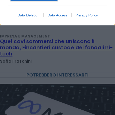
IMPRESA E MANAGEMENT
Generali: utile sfonda i 2,5 miliardi. Le
parole di Donnet
Data Deletion
Data Access
Privacy Policy
Titta Ferraro
IMPRESA E MANAGEMENT
Quei cavi sommersi che uniscono il
mondo, Fincantieri custode dei fondali hi-
tech
Sofia Fraschini
POTREBBERO INTERESSARTI