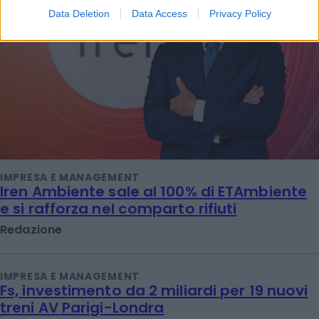
Data Deletion
Data Access
Privacy Policy
IMPRESA E MANAGEMENT
Iren Ambiente sale al 100% di ETAmbiente
e si rafforza nel comparto rifiuti
Redazione
IMPRESA E MANAGEMENT
Fs, investimento da 2 miliardi per 19 nuovi
treni AV Parigi-Londra