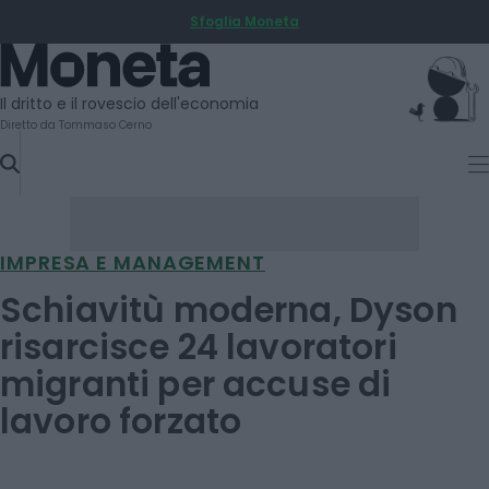
Sfoglia Moneta
SKIP
TO
Moneta
CONTENT
Il dritto e il rovescio dell'economia
Diretto da Tommaso Cerno
IMPRESA E MANAGEMENT
Schiavitù moderna, Dyson
risarcisce 24 lavoratori
migranti per accuse di
lavoro forzato