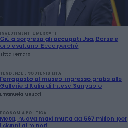
INVESTIMENTI E MERCATI
Giù a sorpresa gli occupati Usa, Borse e
oro esultano. Ecco perché
Titta Ferraro
TENDENZE E SOSTENIBILITÀ
Ferragosto al museo: ingresso gratis alle
Gallerie d'Italia di Intesa Sanpaolo
Emanuela Meucci
ECONOMIA POLITICA
Meta, nuova maxi multa da 567 milioni per
i danni ai minori