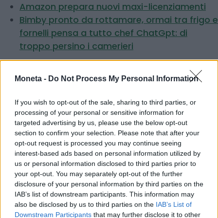
Amazon prepara nuovi maxi-licenziamenti
Bimby pronto da rottamare, ormai tra frigo e
fornelli pensa a tutto chef ChatGpt: di
troppo persino i camerieri
Moneta -
Do Not Process My Personal Information
© RIPRODUZIONE RISERVATA
If you wish to opt-out of the sale, sharing to third parties, or
processing of your personal or sensitive information for
targeted advertising by us, please use the below opt-out
imprese
investimenti
lavoro
section to confirm your selection. Please note that after your
opt-out request is processed you may continue seeing
interest-based ads based on personal information utilized by
Condividi
us or personal information disclosed to third parties prior to
your opt-out. You may separately opt-out of the further
disclosure of your personal information by third parties on the
IAB’s list of downstream participants. This information may
also be disclosed by us to third parties on the
IAB’s List of
Scegli Moneta come fonte preferita
Downstream Participants
that may further disclose it to other