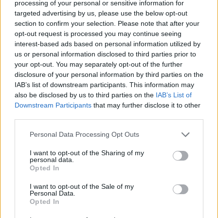
processing of your personal or sensitive information for
aperte nel mondo industriale”, aggiunge Robin
targeted advertising by us, please use the below opt-out
Godenrath, Founding Partner di Picus Capital.
section to confirm your selection. Please note that after your
“Compri ha sviluppato una soluzione agentica in
opt-out request is processed you may continue seeing
interest-based ads based on personal information utilized by
grado di supportare concretamente le aziende,
us or personal information disclosed to third parties prior to
affiancando ai team procurement una nuova
your opt-out. You may separately opt-out of the further
generazione di collaboratori digitali. Riteniamo
disclosure of your personal information by third parties on the
che la società abbia tutte le caratteristiche per
IAB’s list of downstream participants. This information may
also be disclosed by us to third parties on the
IAB’s List of
diventare un punto di riferimento nell’applicazione
Downstream Participants
that may further disclose it to other
dell’Intelligenza Artificiale ai processi di
third parties.
procurement e supply chain.”
Personal Data Processing Opt Outs
I want to opt-out of the Sharing of my
personal data.
“Supply chain sempre più complesse richiedono
Opted In
soluzioni tecnologiche radicali”, conclude Philippe
I want to opt-out of the Sale of my
Teixeira da Mota, Co-Founder di Shapers.
Personal Data.
Opted In
“Compri sta costruendo una nuova generazione
di agenti AI in grado di trasformare il modo in cui