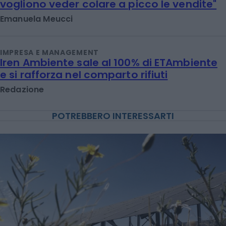
vogliono veder colare a picco le vendite"
Emanuela Meucci
IMPRESA E MANAGEMENT
Iren Ambiente sale al 100% di ETAmbiente
e si rafforza nel comparto rifiuti
Redazione
POTREBBERO INTERESSARTI