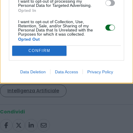
I want to opt-out of processing my
Personal Data for Targeted Advertising.
le aziende gestiscono procurement e supply
Opted In
chain. La combinazione tra qualità del team,
I want to opt-out of Collection, Use,
approccio tecnologico e ambizione
Retention, Sale, and/or Sharing of my
Personal Data that Is Unrelated with the
internazionale rende la società particolarmente
Purposes for which it was collected.
ben posizionata per guidare questa
Opted Out
trasformazione.”
CONFIRM
© RIPRODUZIONE RISERVATA
Data Deletion
Data Access
Privacy Policy
Intelligenza Artificiale
Condividi