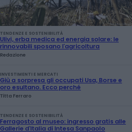
TENDENZE E SOSTENIBILITÀ
Ulivi, erba medica ed energia solare: le
rinnovabili sposano l'agricoltura
Redazione
INVESTIMENTI E MERCATI
Giù a sorpresa gli occupati Usa, Borse e
oro esultano. Ecco perché
Titta Ferraro
TENDENZE E SOSTENIBILITÀ
Ferragosto al museo: ingresso gratis alle
Gallerie d'Italia di Intesa Sanpaolo