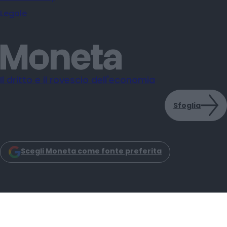
Legale
Il dritto e il rovescio dell'economia
Sfoglia
Scegli Moneta come fonte preferita
Moneta s.r.l. - Via Dell'Aprica 18 - 20158 - Milano
Iscrizione Registro Imprese CCIAA Milano C.F. e P.IVA: 14034200965
Iscrizione REA: MI–2757464 Moneta Reg. Trib. Milano N. 31 del 6-3-2025
© 2025 -
2026
Moneta