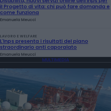
Disabilità, nuovi servizi online dell'Inps per
il Progetto di vita: chi può fare domanda e
come funziona
Emanuela Meucci
LAVORO E WELFARE
L'Inps presenta i risultati del piano
straordinario anti caporalato
Emanuela Meucci
MULTIMEDIA