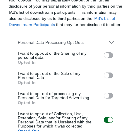
your opt-out. You may separately opt-out of the further
Un discorso che si intreccia con quello
disclosure of your personal information by third parties on the
dell’allungamento dell’aspettativa di vita
IAB’s list of downstream participants. This information may
«La longevità è una tematica chiave che rende
also be disclosed by us to third parties on the
IAB’s List of
Downstream Participants
that may further disclose it to other
evidente la necessità di creare le premesse per
third parties.
un tenore di vita adeguato anche dopo la
pensione. Ci sono sistemi di pensione
Personal Data Processing Opt Outs
complementare, anche noi ne gestiamo uno, ma
I want to opt-out of the Sharing of my
presentano dei limiti come la tassazione sul
personal data.
Opted In
maturato. Come Fineco AM abbiamo da poco
lanciato una serie di Etf attivi che danno la
I want to opt-out of the Sale of my
Personal Data.
possibilità di mettere al lavoro efficacemente il
Opted In
risparmio fermo sui conti correnti pianificando
I want to opt-out of processing my
l’esposizione all’equity al 2040, 2050 e 2060: nel
Personal Data for Targeted Advertising.
Opted In
momento in cui per un determinato numero di
anni si raggiunge un rendimento annualizzato del
I want to opt-out of Collection, Use,
Retention, Sale, and/or Sharing of my
7%, questo viene protetto prima che finisca il
Personal Data that Is Unrelated with the
Purposes for which it was collected.
target temporale e rilasciato all’investitore in