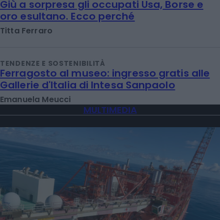
Giù a sorpresa gli occupati Usa, Borse e
oro esultano. Ecco perché
Titta Ferraro
TENDENZE E SOSTENIBILITÀ
Ferragosto al museo: ingresso gratis alle
Gallerie d'Italia di Intesa Sanpaolo
Emanuela Meucci
MULTIMEDIA