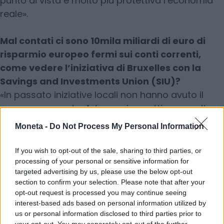
punto di vista è molto più protettiva l’economia
reale».
Mal contati ci sono 10mila miliardi di euro di
risparmio europeo fermi sui conti correnti,
come vedere l’iniziativa di Bruxelles con la
Savings and Investments Union (SIU)?
«In passato iniziative locali non hanno avuto il
successo sperato. Adesso ci aspettiamo molto
dalla SIU e ci auguriamo che possa essere
Moneta -
Do Not Process My Personal Information
recepita dall’Italia come un contenitore dove
l’investitore può mettere al lavoro i propri
If you wish to opt-out of the sale, sharing to third parties, or
risparmi all’interno dell’Europa. Spero sia un
processing of your personal or sensitive information for
targeted advertising by us, please use the below opt-out
modello vicino agli Individual Saving Account
section to confirm your selection. Please note that after your
britannici, con l’incentivo fiscale che è un driver di
opt-out request is processed you may continue seeing
avvicinamento al mondo degli investimenti».
interest-based ads based on personal information utilized by
us or personal information disclosed to third parties prior to