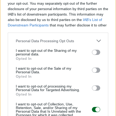
your opt-out. You may separately opt-out of the further
Leggi anche:
disclosure of your personal information by third parties on the
IAB’s list of downstream participants. This information may
La cinese Anta Sports acquisirà il 29 per cento di
also be disclosed by us to third parties on the
IAB’s List of
Downstream Participants
that may further disclose it to other
Puma
third parties.
Affari ai piedi, anche le scarpe diventano da
Personal Data Processing Opt Outs
collezione
I want to opt-out of the Sharing of my
personal data.
Opted In
La start up pugliese lancia la sneakers del futuro:
IA, stampa 3D e artigiani italiani
I want to opt-out of the Sale of my
Personal Data.
Opted In
© RIPRODUZIONE RISERVATA
I want to opt-out of processing my
Personal Data for Targeted Advertising.
Opted In
sneakers
I want to opt-out of Collection, Use,
Retention, Sale, and/or Sharing of my
Personal Data that Is Unrelated with the
Purposes for which it was collected.