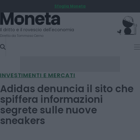
Sfoglia Moneta
SKIP
TO
Moneta
CONTENT
Il dritto e il rovescio dell'economia
Diretto da Tommaso Cerno
INVESTIMENTI E MERCATI
Adidas denuncia il sito che
spiffera informazioni
segrete sulle nuove
sneakers