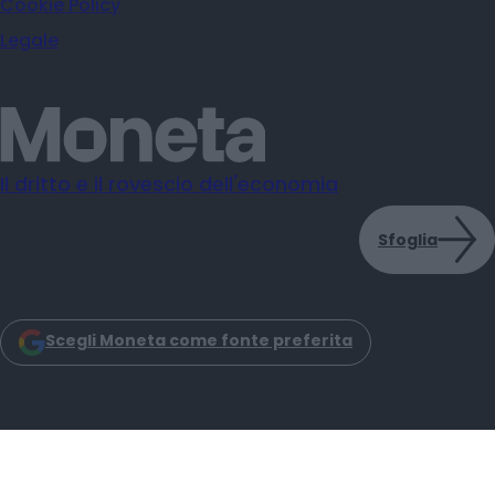
Cookie Policy
Legale
Il dritto e il rovescio dell'economia
Sfoglia
Scegli Moneta come fonte preferita
Moneta s.r.l. - Via Dell'Aprica 18 - 20158 - Milano
Iscrizione Registro Imprese CCIAA Milano C.F. e P.IVA: 14034200965
Iscrizione REA: MI–2757464 Moneta Reg. Trib. Milano N. 31 del 6-3-2025