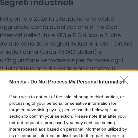
Segreti industriali
Nel gennaio 2026 la situazione si sarebbe
aggravata con la pubblicazione di file Cad
riservati delle future AE3 e D.O.N. Issue 8, che
Adidas considera segreti industriali. Ora il brand
chiede i danni (circa 75.000 dollari) e
un’ingiunzione permanente per fermare ogni
futura diffusione di design non autorizzati.
Moneta -
Do Not Process My Personal Information
La difesa
If you wish to opt-out of the sale, sharing to third parties, or
processing of your personal or sensitive information for
targeted advertising by us, please use the below opt-out
Sole Retriever ha respinto completamente le
section to confirm your selection. Please note that after your
accuse e detto che non aspetta altro che
opt-out request is processed you may continue seeing
difendersi “vigorosamente” in tribunale.
interest-based ads based on personal information utilized by
us or personal information disclosed to third parties prior to