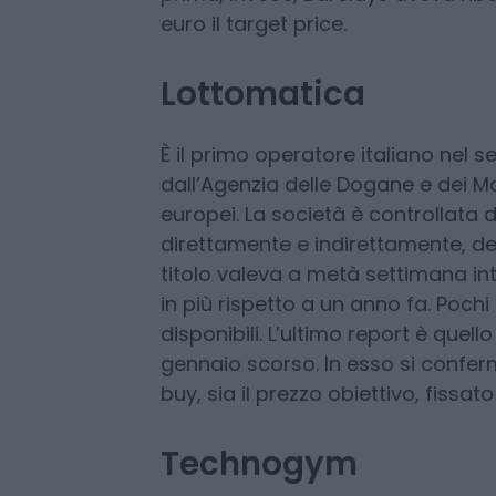
a 28 euro. In precedenza (30 genna
avevano confermato la raccoman
un obiettivo di prezzo di 26,4 euro
prima, invece, Barclays aveva rib
euro il target price.
Lottomatica
È il primo operatore italiano nel s
dall’Agenzia delle Dogane e dei M
europei. La società è controllata 
direttamente e indirettamente, deti
titolo valeva a metà settimana int
in più rispetto a un anno fa. Pochi 
disponibili. L’ultimo report è quell
gennaio scorso. In esso si conf
buy, sia il prezzo obiettivo, fissat