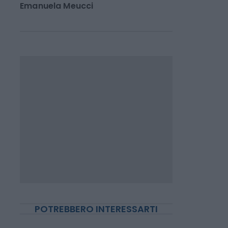
Borsa: le vendite della
pillola Wegovy sotto le
aspettative
Emanuela Meucci