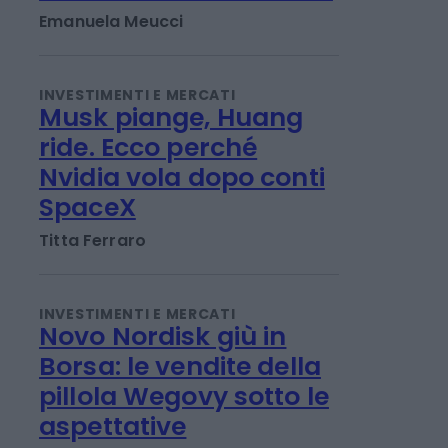
INVESTIMENTI E MERCATI
Fineco, a luglio la
raccolta schizza del 45
Emanuela Meucci
INVESTIMENTI E MERCATI
Musk piange, Huang
ride. Ecco perché
Nvidia vola dopo conti
SpaceX
Titta Ferraro
INVESTIMENTI E MERCATI
Novo Nordisk giù in