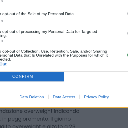
In
naio Equita Sim aveva ribadito il
a 18 euro, in miglioramento
o opt-out of the Sale of my Personal Data.
In
to opt-out of processing my Personal Data for Targeted
ing.
In
enti e dispone di una delle
o opt-out of Collection, Use, Retention, Sale, and/or Sharing
ersonal Data that Is Unrelated with the Purposes for which it
a, con oltre 3 mila consulenti
lected.
Out
 settimana in area 20 euro, con
il 20% rispetto a un anno fa.
CONFIRM
mercoledì 11 febbraio, firmati da
prima ha confermato il giudizio
Data Deletion
Data Access
Privacy Policy
 il target price a 25,5 euro,
y, ritoccando al rialzo il prezzo
zio da parte di Barclays che il
 il prezzo obiettivo, fissandolo