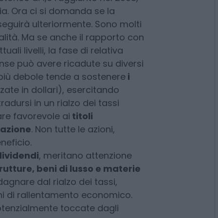
ambio tra euro e dollaro
si
mento in una posizione
 minimo di 0,83 dollari toccato
storico di 1,6 raggiunto nel 2008,
ria. Ora ci si domanda se la
seguirà ulteriormente. Sono molti
ità. Ma se anche il rapporto con
uali livelli, la fase di relativa
nse può avere ricadute su diversi
o più debole tende a sostenere
i
ate in dollari), esercitando
radursi in un rialzo dei tassi
re favorevole ai
titoli
flazione
. Non tutte le azioni,
neficio.
dividendi
, meritano attenzione
rutture, beni di lusso e materie