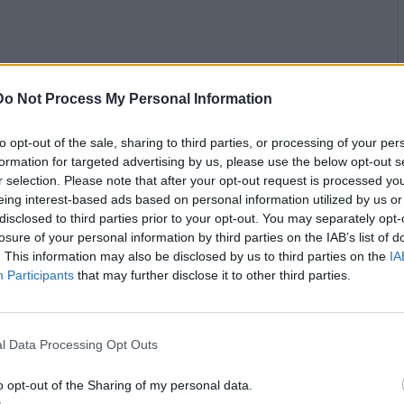
gnare dal rialzo dei tassi,
hi di rallentamento economico.
otenzialmente toccate dagli
Do Not Process My Personal Information
to opt-out of the sale, sharing to third parties, or processing of your per
formation for targeted advertising by us, please use the below opt-out s
r selection. Please note that after your opt-out request is processed y
iniziativa di Enrico Mattei. È
eing interest-based ads based on personal information utilized by us or
1992, approdando poi a Piazza
disclosed to third parties prior to your opt-out. You may separately opt-
losure of your personal information by third parties on the IAB’s list of
dell’indice Ftse Mib. Opera in una
. This information may also be disclosed by us to third parties on the
IA
 addetti. In attesa del
Participants
that may further disclose it to other third parties.
inerà il 25 febbraio, il titolo
 intorno ai 18 euro, in crescita
a. I giudizi degli analisti sono
l Data Processing Opt Outs
rso 23 gennaio Intesa Sanpaolo
eutral, alzando però il target
o opt-out of the Sharing of my personal data.