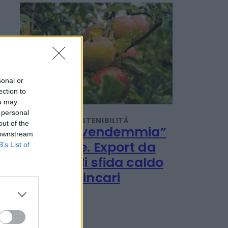
POTREBBERO INTERESSARTI
sonal or
ection to
ou may
 personal
out of the
 downstream
B’s List of
TENDENZE E SOSTENIBILITÀ
Al via la “vendemmia”
delle mele. Export da
1,2 miliardi sfida caldo
record e rincari