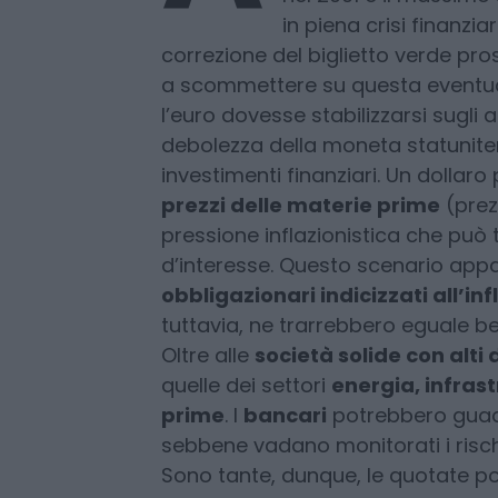
A
quota 1,20 circa,
il c
colloca in questo mo
intermedia rispetto al
nel 2001 e il massimo 
in piena crisi finanzia
correzione del biglietto verde pro
a scommettere su questa eventual
l’euro dovesse stabilizzarsi sugli att
debolezza della moneta statunite
investimenti finanziari. Un dollar
prezzi delle materie prime
(prezz
pressione inflazionistica che può t
d’interesse. Questo scenario appa
obbligazionari indicizzati all’in
tuttavia, ne trarrebbero eguale be
Oltre alle
società solide con alti 
quelle dei settori
energia, infrast