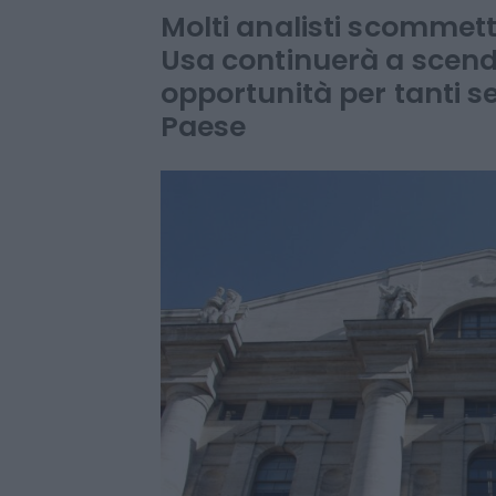
gongola con il
Molti analisti scommet
Usa continuerà a scend
opportunità per tanti s
Paese