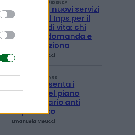
Redazione
PENSIONI E PREVIDENZA
Disabilità, nuovi servizi
online dell'Inps per il
Progetto di vita: chi
può fare domanda e
come funziona
Emanuela Meucci
LAVORO E WELFARE
L'Inps presenta i
risultati del piano
straordinario anti