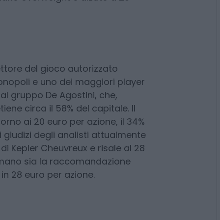
io) gli analisti di JP Morgan
dazione overweight indicando
, in peggioramento. Il giorno
adito overweight e alzato a 28
ettore del gioco autorizzato
onopoli e uno dei maggiori player
dal gruppo De Agostini, che,
ene circa il 58% del capitale. Il
orno ai 20 euro per azione, il 34%
i giudizi degli analisti attualmente
o di Kepler Cheuvreux e risale al 28
ermano sia la raccomandazione
o in 28 euro per azione.