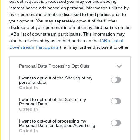
opt-out request is processed you may continue seeing
I portafogli investment grade, prosegue Kazmi,
interest-based ads based on personal information utilized by
vengono sempre più spesso sostituiti anche con
us or personal information disclosed to third parties prior to
strategie di reddito multisettoriali. Questo
your opt-out. You may separately opt-out of the further
disclosure of your personal information by third parties on the
approccio offre un rischio di default
IAB’s list of downstream participants. This information may
paragonabile a un portafoglio obbligazionario
also be disclosed by us to third parties on the
IAB’s List of
con rating BBB, offrendo al contempo un yield
Downstream Participants
that may further disclose it to other
pick-up del 2%. Il reddito multisettoriale consente
third parties.
d’investire su uno spettro più ampio, comprese
Personal Data Processing Opt Outs
obbligazioni con rating BBB e BB, debito
I want to opt-out of the Sharing of my
subordinato e debito cartolarizzato come i
personal data.
collateralised loan obligations (CLO). Investire in
Opted In
vari settori consente agli investitori di
I want to opt-out of the Sale of my
capitalizzare le migliori opportunità, tenendo
Personal Data.
Opted In
conto sia delle valutazioni che dei fondamentali.
Gli indici CDS high yield stanno attirando
I want to opt-out of processing my
Personal Data for Targeted Advertising.
l’interesse degli investitori in quanto offrono una
Opted In
migliore liquidità in diverse condizioni di mercato