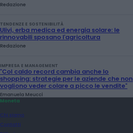
Redazione
TENDENZE E SOSTENIBILITÀ
Ulivi, erba medica ed energia solare: le
rinnovabili sposano l'agricoltura
Redazione
IMPRESA E MANAGEMENT
"Col caldo record cambia anche lo
shopping: strategie per le aziende che non
vogliono veder colare a picco le vendite"
Emanuela Meucci
Moneta
Chi siamo
Contatti