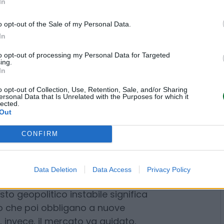
In
è un dettaglio tecnico. È una
o opt-out of the Sale of my Personal Data.
In
e
genera redditività
to opt-out of processing my Personal Data for Targeted
ing.
e polizze, dal wealth management,
In
el invece sta costruendo una
o opt-out of Collection, Use, Retention, Sale, and/or Sharing
leva offensiva
, sfruttando
ersonal Data that Is Unrelated with the Purposes for which it
lected.
inarie, opzioni e derivati come
Out
CONFIRM
delli è emersa perfino nelle
o i conti trimestrali –
2,76
Data Deletion
Data Access
Privacy Policy
rd
– Messina ha lanciato una
vale più di una dichiarazione di
ce all’inizio dell’anno». Il
aveva appena alzato le previsioni