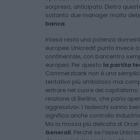
2026 dopo la trimestrale. Per il ba
modificare gli obiettivi in un conte
alimentare aspettative di mercat
operazioni straordinarie. Per Orcel
sorpreso, anticipato. Dietro ques
soltanto due manager molto dete
banca
.
Intesa resta una potenza domesti
europee. Unicredit punta invece 
continentale, con baricentro sem
europeo. Per questo
la partita t
Commerzbank non è una semplice o
tentativo più ambizioso mai comp
entrare nel cuore del capitalismo
reazione di Berlino, che parla ape
aggressiva». I tedeschi sanno bene