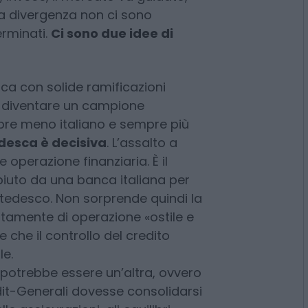
nchiere di Ca’ de Sass,
sto geopolitico instabile significa
o che poi obbligano a nuove
, invece, il mercato va guidato,
ta divergenza non ci sono
rminati.
Ci sono due idee di
ca con solide ramificazioni
a diventare un campione
pre meno italiano e sempre più
edesca è decisiva
. L’assalto a
perazione finanziaria. È il
iuto da una banca italiana per
 tedesco. Non sorprende quindi la
rtamente di operazione «ostile e
 che il controllo del credito