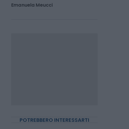
INVESTIMENTI E MERCATI
Fineco, a luglio la
raccolta schizza del 45
Emanuela Meucci