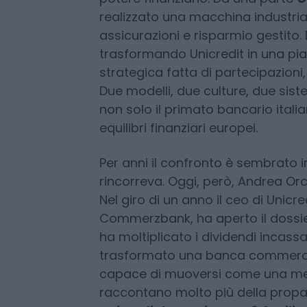
Il
confronto tra Intesa
assomiglia sempre meno a una c
sempre più allo scontro tra
due i
potere finanziario. Da una parte
C
realizzato una macchina industrial
assicurazioni e risparmio gestito. 
trasformando Unicredit in una pi
strategica fatta di partecipazioni
Due modelli, due culture, due sist
non solo il primato bancario italia
equilibri finanziari europei.
Per anni il confronto è sembrato i
rincorreva. Oggi, però, Andrea Orc
Nel giro di un anno il ceo di Unicr
Commerzbank, ha aperto il dossier 
ha moltiplicato i dividendi incassa