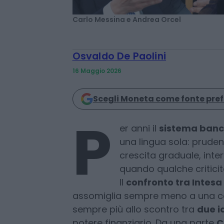
Carlo Messina e Andrea Orcel
Osvaldo De Paolini
16 Maggio 2026
Scegli Moneta come fonte pref
P
er anni il
sistema banca
una lingua sola: pruden
crescita graduale, interv
quando qualche criticit