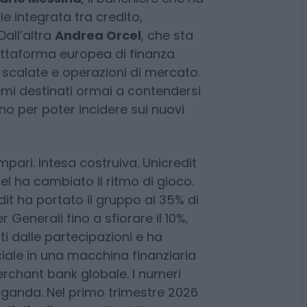
 Sanpaolo e Unicredit
ompetizione tra due banche e
dee opposte
di costruzione del
arlo Messina
, il banchiere che ha
e integrata tra credito,
Dall’altra
Andrea Orcel
, che sta
attaforma europea di finanza
, scalate e operazioni di mercato.
emi destinati ormai a contendersi
no per poter incidere sui nuovi
mpari. Intesa costruiva. Unicredit
el ha cambiato il ritmo di gioco.
edit ha portato il gruppo al 35% di
Generali fino a sfiorare il 10%,
ti dalle partecipazioni e ha