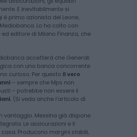
le.
 potrebbe essere un’altra, ovvero
edit-Generali dovesse consolidarsi
e assicurazioni, gli equilibri
nte. E inevitabilmente si
i è primo azionista del Leone,
 Mediobanca. Lo ha colto con
 ed editore di Milano Finanza, che
iobanca accetterà che Generali
tegica con una banca concorrente
o curioso. Per questo
il vero
anni
– sempre che Mps non
obusti – potrebbe non essere il
iani
. (Si veda anche l’articolo di