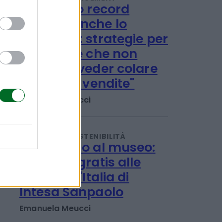
Redazione
IMPRESA E MANAGEMENT
"Col caldo record
cambia anche lo
shopping: strategie per
le aziende che non
vogliono veder colare
a picco le vendite"
Emanuela Meucci
TENDENZE E SOSTENIBILITÀ
Ferragosto al museo:
ingresso gratis alle
Gallerie d'Italia di