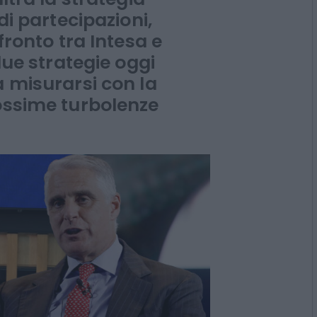
 industriale integrato
edito, polizze e
ltra la strategia
di partecipazioni,
fronto tra Intesa e
 due strategie oggi
a misurarsi con la
rossime turbolenze