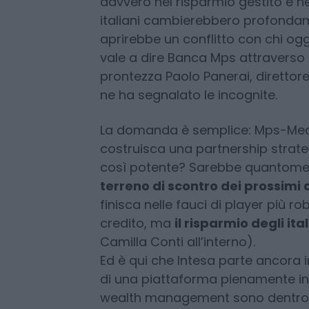
significa anche controllo industria
Ma la mossa più delicata di Orcel
Generali
. Perché se l’asse Unicr
davvero nel risparmio gestito e nell
italiani cambierebbero profondame
aprirebbe un conflitto con chi ogg
vale a dire Banca Mps attraverso
prontezza Paolo Panerai, direttore
ne ha segnalato le incognite.
La domanda è semplice: Mps-Med
costruisca una partnership stra
così potente? Sarebbe quantomen
terreno di scontro dei prossimi 
finisca nelle fauci di player più r
credito, ma
il risparmio degli ital
Camilla Conti all’interno).