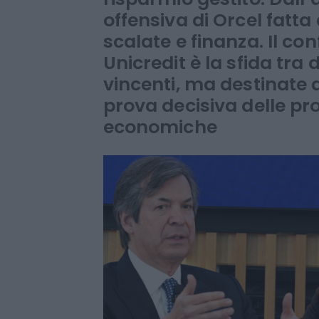
Da una parte il modello
di Messina fondato su cr
risparmio gestito. Dall’a
offensiva di Orcel fatta 
scalate e finanza. Il con
Unicredit è la sfida tra
vincenti, ma destinate 
prova decisiva delle p
economiche