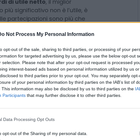
le in una macchina finanziaria
chant bank globale. I numeri
ganda. Nel primo trimestre 2026
di di utile netto
, il miglior
Do Not Process My Personal Information
o più significativo non è l’utile, è
lle partecipazioni sono più che
to opt-out of the sale, sharing to third parties, or processing of your per
, mentre i proventi da trading sono
formation for targeted advertising by us, please use the below opt-out s
escita ma margine d’interesse
r selection. Please note that after your opt-out request is processed y
eing interest-based ads based on personal information utilized by us or
anca tradizionale, più finanza
disclosed to third parties prior to your opt-out. You may separately opt-
losure of your personal information by third parties on the IAB’s list of
rofonda con Intesa, che invece
. This information may also be disclosed by us to third parties on the
IA
Participants
that may further disclose it to other third parties.
metodico, forse meno
coerente. Non ha inseguito
derivati per entrare nei capitali
l Data Processing Opt Outs
on ha trasformato il risiko in una
tto una scelta diversa: integrare
o opt-out of the Sharing of my personal data.
 e risparmio gestito dentro un