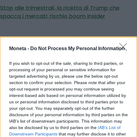
Stop alle trimestrali, la ricetta di Trump che
spacca i mercati: rischio boom insider
© RIPRODUZIONE RISERVATA
Moneta -
Do Not Process My Personal Information
opas
If you wish to opt-out of the sale, sharing to third parties, or
processing of your personal or sensitive information for
targeted advertising by us, please use the below opt-out
Condividi
section to confirm your selection. Please note that after your
opt-out request is processed you may continue seeing
interest-based ads based on personal information utilized by
us or personal information disclosed to third parties prior to
your opt-out. You may separately opt-out of the further
disclosure of your personal information by third parties on the
Scegli Moneta come fonte preferita
IAB’s list of downstream participants. This information may
also be disclosed by us to third parties on the
IAB’s List of
Downstream Participants
that may further disclose it to other