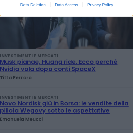
Data Deletion
Data Access
Privacy Policy
INVESTIMENTI E MERCATI
Musk piange, Huang ride. Ecco perché
Nvidia vola dopo conti SpaceX
Titta Ferraro
INVESTIMENTI E MERCATI
Novo Nordisk giù in Borsa: le vendite della
pillola Wegovy sotto le aspettative
Emanuela Meucci