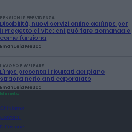
PENSIONI E PREVIDENZA
Disabilità, nuovi servizi online dell'Inps per
il Progetto di vita: chi può fare domanda e
come funziona
Emanuela Meucci
LAVORO E WELFARE
L'Inps presenta i risultati del piano
straordinario anti caporalato
Emanuela Meucci
Moneta
Chi siamo
Contatti
Diffusione