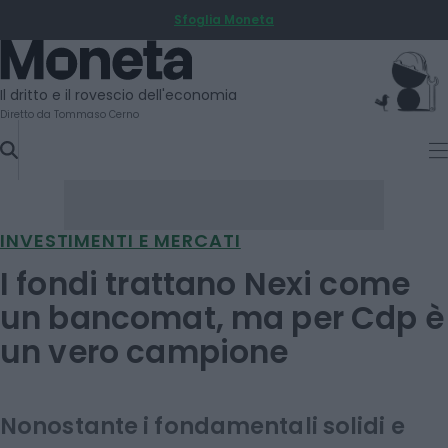
Sfoglia Moneta
SKIP
TO
Moneta
CONTENT
Il dritto e il rovescio dell'economia
Diretto da Tommaso Cerno
INVESTIMENTI E MERCATI
I fondi trattano Nexi come
un bancomat, ma per Cdp è
un vero campione
Nonostante i fondamentali solidi e