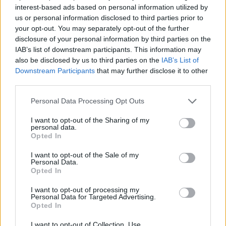
divenuto il primo socio della nuova Nexi con il
interest-based ads based on personal information utilized by
22,2% delle quote; mentre Cdp che era entrata
us or personal information disclosed to third parties prior to
your opt-out. You may separately opt-out of the further
nel 2020 conferendo Sia ha visto incrementare di
disclosure of your personal information by third parties on the
recente la sua quota al 19,14% dopo l’operazione
IAB’s list of downstream participants. This information may
Poste-Tim che ha portato un altro 3,78% di azioni
also be disclosed by us to third parties on the
IAB’s List of
Downstream Participants
that may further disclose it to other
appannaggio di Cdp.
third parties.
Distanze
Personal Data Processing Opt Outs
Certo è che le visioni sulle strategie e la gestione
I want to opt-out of the Sharing of my
tra la Cassa e i fondi non possono che essere più
personal data.
Opted In
distanti e questo pone un problema al
management. Per Cdp l’investimento in Nexi è
I want to opt-out of the Sale of my
Personal Data.
strategico, di lungo periodo a governare un
Opted In
campione nel settore di taglia europea. Per il
I want to opt-out of processing my
fondo H&F si tratta della classica operazione di
Personal Data for Targeted Advertising.
Opted In
private equity da valorizzare al più tardi in 5-6
anni.
I want to opt-out of Collection, Use,