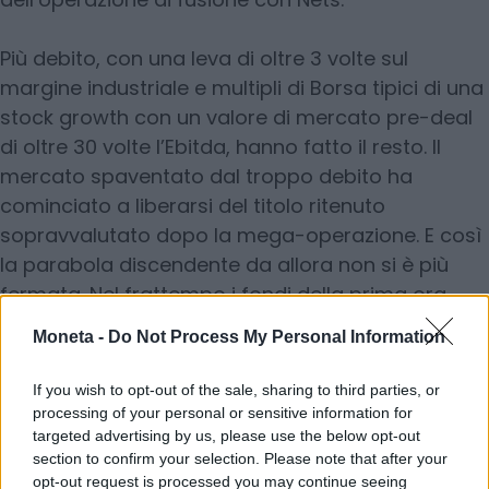
Più debito, con una leva di oltre 3 volte sul
margine industriale e multipli di Borsa tipici di una
stock growth con un valore di mercato pre-deal
di oltre 30 volte l’Ebitda, hanno fatto il resto. Il
mercato spaventato dal troppo debito ha
cominciato a liberarsi del titolo ritenuto
sopravvalutato dopo la mega-operazione. E così
la parabola discendente da allora non si è più
fermata. Nel frattempo i fondi della prima ora
(Bain, Advent, Clessidra,) riuniti sotto il cappello di
Moneta -
Do Not Process My Personal Information
Mercury Uk non hanno aspettato oltre a limare le
loro quote, scendendo a un piccolo 3,1% di
If you wish to opt-out of the sale, sharing to third parties, or
possesso attuale.
processing of your personal or sensitive information for
targeted advertising by us, please use the below opt-out
section to confirm your selection. Please note that after your
Con la fusione Nets il fondo proprietario H&F è
opt-out request is processed you may continue seeing