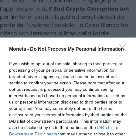
un inedito conflitto di interessi e spinge per
l’approvazione dell’
End Crypto Corruption Act
per limitare i profitti legati ad asset digitali da
parte dei funzionari pubblici, la Casa Bianca ha
difeso con fermezza la linea della totale
deregolamentazione.
Moneta -
Do Not Process My Personal Information
Leggi anche:
If you wish to opt-out of the sale, sharing to third parties, or
processing of your personal or sensitive information for
I computer quantistici minacciano la
targeted advertising by us, please use the below opt-out
sicurezza delle criptovalute
section to confirm your selection. Please note that after your
opt-out request is processed you may continue seeing
interest-based ads based on personal information utilized by
us or personal information disclosed to third parties prior to
© RIPRODUZIONE RISERVATA
your opt-out. You may separately opt-out of the further
disclosure of your personal information by third parties on the
IAB’s list of downstream participants. This information may
imprese
investimenti
lavoro
also be disclosed by us to third parties on the
IAB’s List of
Downstream Participants
that may further disclose it to other