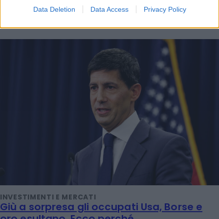
Data Deletion
Data Access
Privacy Policy
LEGGI ANCHE
INVESTIMENTI E MERCATI
Giù a sorpresa gli occupati Usa, Borse e
oro esultano. Ecco perché