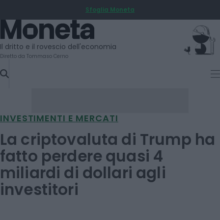
Sfoglia Moneta
SKIP
TO
Moneta
CONTENT
Il dritto e il rovescio dell'economia
Diretto da Tommaso Cerno
INVESTIMENTI E MERCATI
La criptovaluta di Trump ha
fatto perdere quasi 4
miliardi di dollari agli
investitori