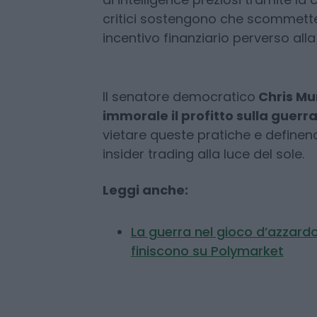
profili come Dicedicedice e Neodb
sei cifre in un arco di tempo ridot
Polymarket si basa sull’idea che i 
di intelligence preziosi tramite la 
critici sostengono che scommettere 
incentivo finanziario perverso alla
Il senatore democratico
Chris Mur
immorale il profitto sulla guerr
vietare queste pratiche e definen
insider trading alla luce del sole.
Leggi anche:
La guerra nel gioco d’azzardo: 
finiscono su Polymarket