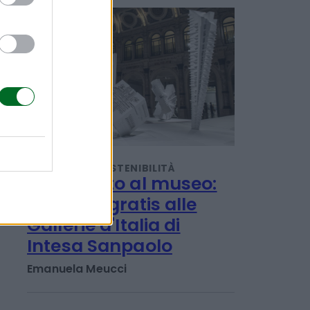
POTREBBERO INTERESSARTI
TENDENZE E SOSTENIBILITÀ
Ferragosto al museo:
ingresso gratis alle
Gallerie d'Italia di
Intesa Sanpaolo