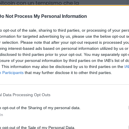
dell’operazione militare, hanno
ntro la scadenza del 28
Do Not Process My Personal Information
complessivamente oltre un
 bitcoin con un tempismo che la
to opt-out of the sale, sharing to third parties, or processing of your per
emaps
definisce statisticamente
formation for targeted advertising by us, please use the below opt-out s
r selection. Please note that after your opt-out request is processed y
nticipata dei fatti. L’analisi on-
eing interest-based ads based on personal information utilized by us or
li potrebbero non essere entità
disclosed to third parties prior to your opt-out. You may separately opt-
r di wallet riconducibili a un
losure of your personal information by third parties on the IAB’s list of
. This information may also be disclosed by us to third parties on the
IA
he sembra profilarsi come il
Participants
that may further disclose it to other third parties.
g geopolitico.
allunga direttamente
l Data Processing Opt Outs
sattamente come con quanto
e dell’arresto di Maduro, quando
o opt-out of the Sharing of my personal data.
osi poco prima dell’annuncio
In
oncentrano sulla cerchia ristretta
o opt-out of the Sale of my Personal Data.