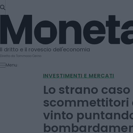
SKIP
TO
Moneta
CONTENT
Il dritto e il rovescio dell'economia
Diretto da Tommaso Cerno
Menu
INVESTIMENTI E MERCATI
Lo strano caso 
scommettitori