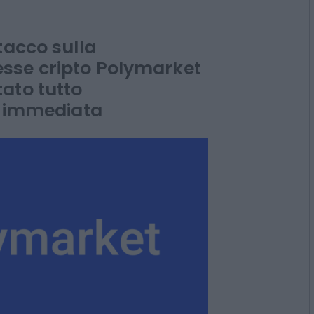
 sul
 all'Iran
tacco sulla
sse cripto Polymarket
ato tutto
re immediata