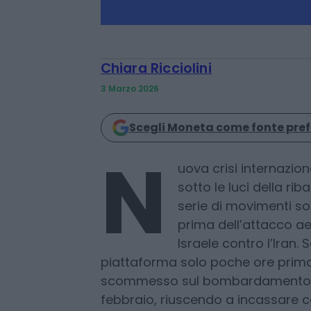
Chiara Ricciolini
3 Marzo 2026
Scegli Moneta come fonte pref
N
uova crisi internazi
sotto le luci della rib
serie di movimenti sos
prima dell’attacco aer
Israele contro l’Iran. 