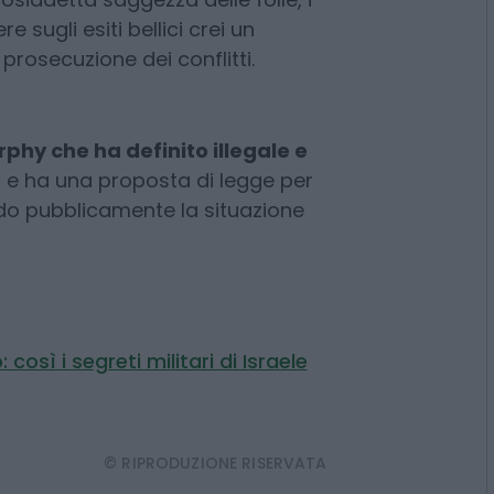
s che hanno generato profitti a
tissimo. Mentre la difesa di
mercati predittivi offrano segnali
cosiddetta saggezza delle folle, i
sugli esiti bellici crei un
 prosecuzione dei conflitti.
phy che ha definito illegale e
a
e ha una proposta di legge per
do pubblicamente la situazione
così i segreti militari di Israele