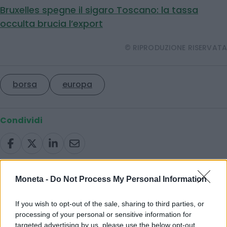
Bruxelles spegne il sigaro Toscano: la tassa
occulta brucia l’export
© RIPRODUZIONE RISERVATA
borsa
europa
Condividi
Scegli Moneta come fonte preferita
Moneta -
Do Not Process My Personal Information
If you wish to opt-out of the sale, sharing to third parties, or
processing of your personal or sensitive information for
targeted advertising by us, please use the below opt-out