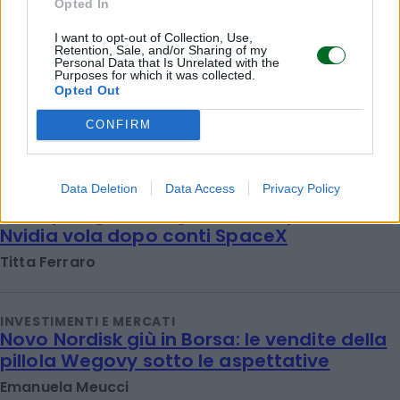
Opted In
I want to opt-out of Collection, Use,
Retention, Sale, and/or Sharing of my
Personal Data that Is Unrelated with the
Purposes for which it was collected.
Opted Out
INVESTIMENTI E MERCATI
Fineco, a luglio la raccolta schizza del 45
CONFIRM
Emanuela Meucci
Data Deletion
Data Access
Privacy Policy
INVESTIMENTI E MERCATI
Musk piange, Huang ride. Ecco perché
Nvidia vola dopo conti SpaceX
Titta Ferraro
INVESTIMENTI E MERCATI
Novo Nordisk giù in Borsa: le vendite della
pillola Wegovy sotto le aspettative
Emanuela Meucci