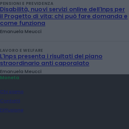
PENSIONI E PREVIDENZA
Disabilità, nuovi servizi online dell'Inps per
il Progetto di vita: chi può fare domanda e
come funziona
Emanuela Meucci
LAVORO E WELFARE
L'Inps presenta i risultati del piano
straordinario anti caporalato
Emanuela Meucci
Moneta
Chi siamo
Contatti
Diffusione