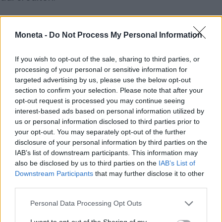
Moneta -
Do Not Process My Personal Information
La Francia, a lungo considerata tra i debitori più
affidabili dell’Eurozona, oggi mostra segnali di
If you wish to opt-out of the sale, sharing to third parties, or
deterioramento creditizio, mentre l’Italia, pur
processing of your personal or sensitive information for
gravata da un debito vicino al 140% del Pil,
targeted advertising by us, please use the below opt-out
beneficia della disciplina fiscale e di una stabilità
section to confirm your selection. Please note that after your
opt-out request is processed you may continue seeing
di governo inedita.
interest-based ads based on personal information utilized by
us or personal information disclosed to third parties prior to
Leggi anche:
your opt-out. You may separately opt-out of the further
–
Italia-Francia alla guerra dell’atomo con
disclosure of your personal information by third parties on the
IAB’s list of downstream participants. This information may
Newcleo
also be disclosed by us to third parties on the
IAB’s List of
–
Spread Btp-Bund può scendere ancora. PIzzoli
Downstream Participants
that may further disclose it to other
(Ing): “Decisivi crescita e avanzo primario”
third parties.
Personal Data Processing Opt Outs
I want to opt-out of the Sharing of my