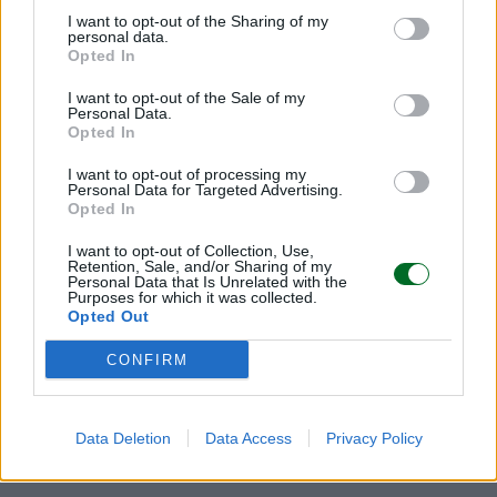
In definitiva, se da un lato il trilocale rappresenta
I want to opt-out of the Sharing of my
personal data.
ancora un sogno abitativo realizzabile per molte
Opted In
famiglie, dall’altro le dinamiche del mercato
I want to opt-out of the Sale of my
immobiliare mostrano un’Italia profondamente
Personal Data.
Opted In
frammentata. E per chi è disposto a guardare
oltre i grandi centri e a valutare destinazioni
I want to opt-out of processing my
Personal Data for Targeted Advertising.
meno inflazionate, la stanza in più può essere
Opted In
ancora un obiettivo concreto.
I want to opt-out of Collection, Use,
Retention, Sale, and/or Sharing of my
Personal Data that Is Unrelated with the
Purposes for which it was collected.
Opted Out
Leggi anche
:
CONFIRM
1.
Casa, il 62% dei giovani non riesce a comperarla
2.
Cugini di campagna in gran rivincita, è
scattato l’esodo dal centro delle città
Data Deletion
Data Access
Privacy Policy