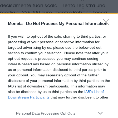
decisamente fuori scala: Trento registra una
media di 339.000 euro, mentre Bolzano tocca
quota 500.000, segnando il record nazionale.
Moneta -
Do Not Process My Personal Information
Anche nel
Nord-Ovest
le differenze interne sono
If you wish to opt-out of the sale, sharing to third parties, or
forti. In Liguria, il mercato varia dai 138.000 euro di
processing of your personal or sensitive information for
Genova ai 182.000 di Imperia. In Lombardia,
targeted advertising by us, please use the below opt-out
section to confirm your selection. Please note that after your
Sondrio resta accessibile con 135.000 euro, ma
opt-out request is processed you may continue seeing
Milano domina la classifica con un trilocale che
interest-based ads based on personal information utilized by
vale mediamente 539.000 euro, il dato più alto
us or personal information disclosed to third parties prior to
a livello nazionale
. In Piemonte, Biella propone i
your opt-out. You may separately opt-out of the further
disclosure of your personal information by third parties on the
prezzi più bassi dell’intero Paese con 86.000 euro,
IAB’s list of downstream participants. This information may
mentre Verbania è la più cara, a 240.000 euro. La
also be disclosed by us to third parties on the
IAB’s List of
Valle d’Aosta si colloca su una fascia intermedia
Downstream Participants
that may further disclose it to other
third parties.
con 227.000 euro per un trilocale ad Aosta.
Personal Data Processing Opt Outs