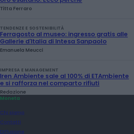
Titta Ferraro
TENDENZE E SOSTENIBILITÀ
Ferragosto al museo: ingresso gratis alle
Gallerie d'Italia di Intesa Sanpaolo
Emanuela Meucci
IMPRESA E MANAGEMENT
Iren Ambiente sale al 100% di ETAmbiente
e si rafforza nel comparto rifiuti
Redazione
Moneta
Chi siamo
Contatti
Diffusione