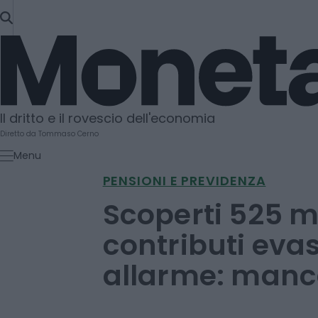
SKIP
TO
Moneta
CONTENT
Il dritto e il rovescio dell'economia
Diretto da Tommaso Cerno
Menu
PENSIONI E PREVIDENZA
Scoperti 525 mi
contributi evas