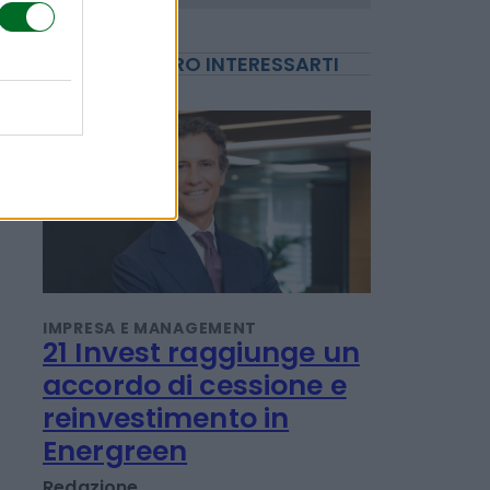
POTREBBERO INTERESSARTI
IMPRESA E MANAGEMENT
21 Invest raggiunge un
accordo di cessione e