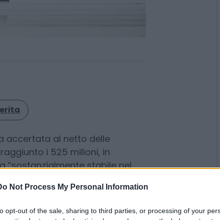
erita
a accertata al netto delle
Do Not Process My Personal Information
raggiunto i 525 milioni, in
 “sostanzialmente stabile nel
to opt-out of the sale, sharing to third parties, or processing of your per