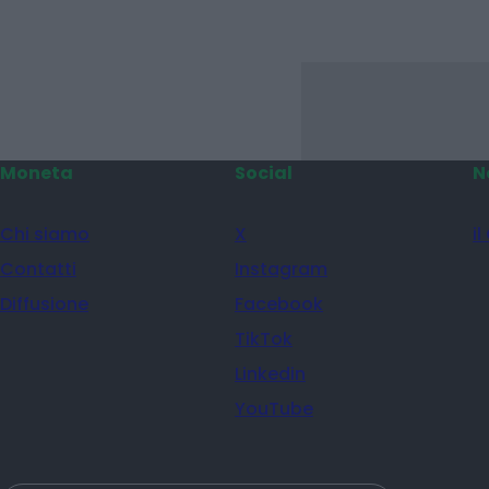
Moneta
Social
N
Chi siamo
X
il
Contatti
Instagram
Diffusione
Facebook
TikTok
Linkedin