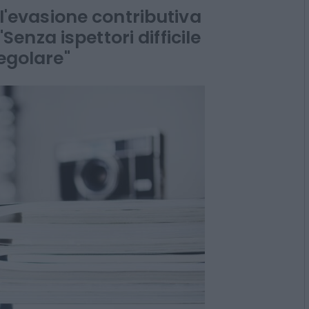
no ispettori
ell'evasione contributiva
 "Senza ispettori difficile
regolare"