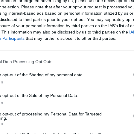
i 500 milioni, rispetto ai più di 10
formation for targeted advertising by us, please use the below opt-out s
r selection. Please note that after your opt-out request is processed y
ione stimata”. Lo si legge nella
eing interest-based ads based on personal information utilized by us or
ps. Nell’ultimo quadriennio risulta
disclosed to third parties prior to your opt-out. You may separately opt-
 numero degli Ispettori di
losure of your personal information by third parties on the IAB’s list of
. This information may also be disclosed by us to third parties on the
IA
6. Le ispezioni previdenziali
Participants
that may further disclose it to other third parties.
ibilmente rispetto al 2022,
ps segnala comunque che nel 2025
 comprese le sanzioni ha toccato
l Data Processing Opt Outs
spetto ai 761,315 del 2024
tori.
o opt-out of the Sharing of my personal data.
In
o opt-out of the Sale of my Personal Data.
In
dati pubblicati dall’Inl riferiti al
le (la maggioranza sono gli
to opt-out of processing my Personal Data for Targeted
ing.
alo del numero di Ispettori di
In
due anni dalla decretazione