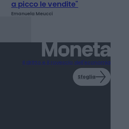
shopping: strategie per
le aziende che non
vogliono veder colare
a picco le vendite"
Emanuela Meucci
Il dritto e il rovescio dell'economia
Sfoglia