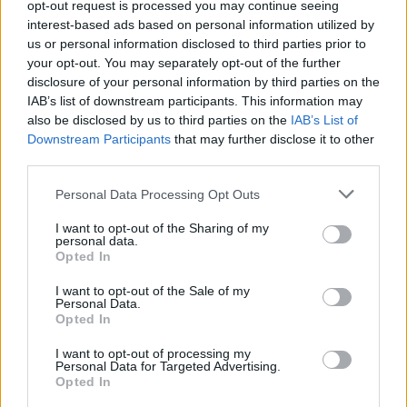
Se il coniuge beneficiario non è titolare di
opt-out request is processed you may continue seeing
interest-based ads based on personal information utilized by
assegno divorzile
us or personal information disclosed to third parties prior to
Se il diritto a ricevere il Tfr del titolare è sorto
your opt-out. You may separately opt-out of the further
prima della domanda di divorzio
disclosure of your personal information by third parties on the
In caso di anticipazioni e acconti prima
IAB’s list of downstream participants. This information may
also be disclosed by us to third parties on the
IAB’s List of
dell’avvio del procedimento di divorzio
Downstream Participants
that may further disclose it to other
third parties.
Leggi anche:
Personal Data Processing Opt Outs
Previdenza complementare, il 30% degli iscritti si
I want to opt-out of the Sharing of my
pente di aver aderito tardi
personal data.
Opted In
Mini pensioni, italiani in panico. Ma solo il 27%
sceglie la previdenza complementare
I want to opt-out of the Sale of my
Personal Data.
Opted In
I want to opt-out of processing my
Personal Data for Targeted Advertising.
Opted In