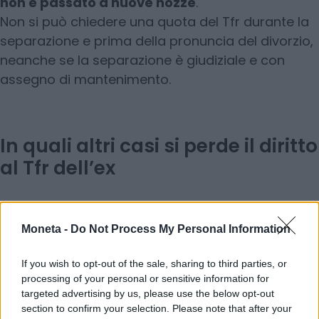
non è passato a nuove nozze
.
Non si può chiedere una quota del Tfr durante la
separazione e prima della pronuncia del divorzio,
neanche se la separazione è giudiziale e con
assegno di mantenimento.
In quali altri casi si perde il diritto
al Tfr dell’ex
Ci sono comunque anche altri casi specifici, oltre
a quello del conferimento in un
fondo pensione
,
Moneta -
Do Not Process My Personal Information
che impediscono di richiedere una quota del Tfr
dell’ex coniuge:
If you wish to opt-out of the sale, sharing to third parties, or
processing of your personal or sensitive information for
targeted advertising by us, please use the below opt-out
Se il coniuge beneficiario si è risposato
section to confirm your selection. Please note that after your