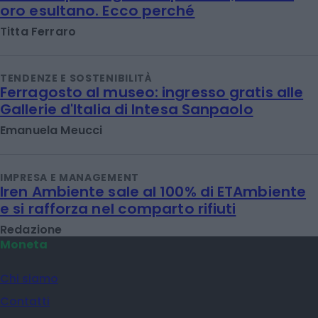
oro esultano. Ecco perché
Titta Ferraro
TENDENZE E SOSTENIBILITÀ
Ferragosto al museo: ingresso gratis alle
Gallerie d'Italia di Intesa Sanpaolo
Emanuela Meucci
IMPRESA E MANAGEMENT
Iren Ambiente sale al 100% di ETAmbiente
e si rafforza nel comparto rifiuti
Redazione
Moneta
Chi siamo
Contatti