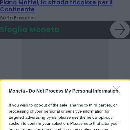
Piano Mattei, la strada tricolore per il
Continente
Sofia Fraschini
Sfoglia Moneta
Moneta -
Do Not Process My Personal Information
If you wish to opt-out of the sale, sharing to third parties, or
processing of your personal or sensitive information for
targeted advertising by us, please use the below opt-out
POTREBBERO INTERESSARTI
section to confirm your selection. Please note that after your
opt-out request is processed you may continue seeing