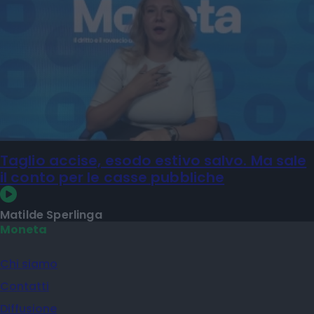
Taglio accise, esodo estivo salvo. Ma sale
il conto per le casse pubbliche
Matilde Sperlinga
Moneta
Chi siamo
Contatti
Diffusione