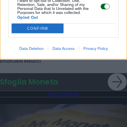
I want to opt-out of Collection, Use,
Retention, Sale, and/or Sharing of my
rinnovabili sposano l'agricoltura
Personal Data that Is Unrelated with the
Purposes for which it was collected.
Redazione
Opted Out
CONFIRM
IMPRESA E MANAGEMENT
"Col caldo record cambia anche lo
shopping: strategie per le aziende che non
Data Deletion
Data Access
Privacy Policy
vogliono veder colare a picco le vendite"
Emanuela Meucci
Sfoglia Moneta
MULTIMEDIA