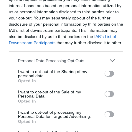
interest-based ads based on personal information utilized by
us or personal information disclosed to third parties prior to
your opt-out. You may separately opt-out of the further
disclosure of your personal information by third parties on the
IAB’s list of downstream participants. This information may
also be disclosed by us to third parties on the
IAB’s List of
Downstream Participants
that may further disclose it to other
third parties.
Personal Data Processing Opt Outs
I want to opt-out of the Sharing of my
personal data.
Opted In
IMPRESA E MANAGEMENT
21 Invest raggiunge un accordo di
I want to opt-out of the Sale of my
cessione e reinvestimento in Energreen
Personal Data.
Opted In
Redazione
I want to opt-out of processing my
Personal Data for Targeted Advertising.
Opted In
TENDENZE E SOSTENIBILITÀ
Ulivi, erba medica ed energia solare: le