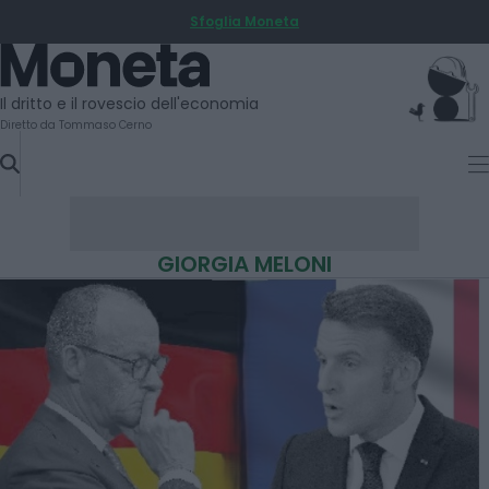
Sfoglia Moneta
SKIP
TO
Moneta
CONTENT
Il dritto e il rovescio dell'economia
Diretto da Tommaso Cerno
GIORGIA MELONI