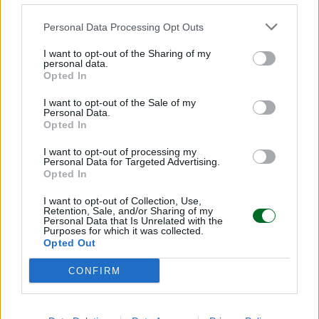
IMPRESA E MANAGEMENT
Personal Data Processing Opt Outs
Parchi e Toy Story fan ricca Disney. In
arrivo canali in streaming gratis
I want to opt-out of the Sharing of my
personal data.
Emanuela Meucci
Opted In
I want to opt-out of the Sale of my
Personal Data.
INVESTIMENTI E MERCATI
Opted In
Musk piange, Huang ride. Ecco perché
Nvidia vola dopo conti SpaceX
I want to opt-out of processing my
Personal Data for Targeted Advertising.
Titta Ferraro
Opted In
I want to opt-out of Collection, Use,
Retention, Sale, and/or Sharing of my
Sfoglia Moneta
Personal Data that Is Unrelated with the
Purposes for which it was collected.
Opted Out
MULTIMEDIA
CONFIRM