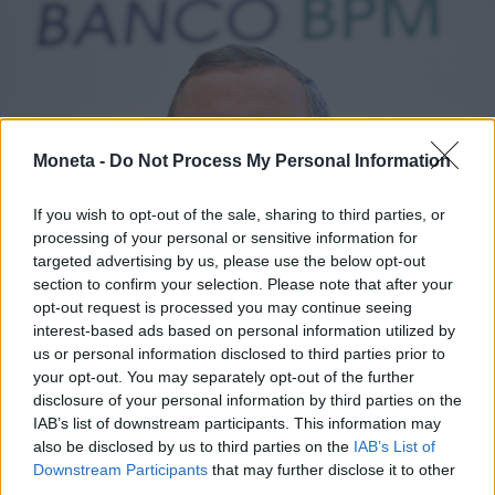
Moneta -
Do Not Process My Personal Information
If you wish to opt-out of the sale, sharing to third parties, or
processing of your personal or sensitive information for
targeted advertising by us, please use the below opt-out
section to confirm your selection. Please note that after your
opt-out request is processed you may continue seeing
interest-based ads based on personal information utilized by
us or personal information disclosed to third parties prior to
IMPRESA E MANAGEMENT
your opt-out. You may separately opt-out of the further
Banco Bpm: utile a 1,06 miliardi nel 1°
disclosure of your personal information by third parties on the
semestre, alzata la guidance 2026
IAB’s list of downstream participants. This information may
also be disclosed by us to third parties on the
IAB’s List of
Titta Ferraro
Downstream Participants
that may further disclose it to other
third parties.