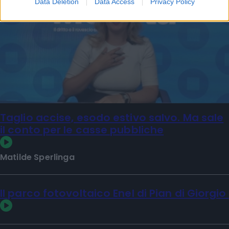
Data Deletion
Data Access
Privacy Policy
Taglio accise, esodo estivo salvo. Ma sale
il conto per le casse pubbliche
Matilde Sperlinga
Il parco fotovoltaico Enel di Pian di Giorgio