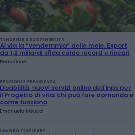
TENDENZE E SOSTENIBILITÀ
Al via la “vendemmia” delle mele. Export
da 1,2 miliardi sfida caldo record e rincari
Redazione
PENSIONI E PREVIDENZA
Disabilità, nuovi servizi online dell'Inps per
il Progetto di vita: chi può fare domanda e
come funziona
Emanuela Meucci
LAVORO E WELFARE