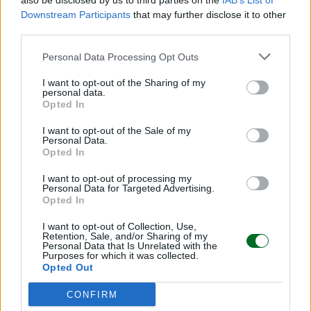
also be disclosed by us to third parties on the
IAB’s List of
Downstream Participants
that may further disclose it to other
UNA SIM DATI PER RESTARE CONNESSI
third parties.
Personal Data Processing Opt Outs
COSTO
TIPO DI SIM
GIGA MENSILI
MENSILE
I want to opt-out of the Sharing of my
personal data.
Opted In
SIM dati
10,24 €/mese
230 GB/mese
I want to opt-out of the Sale of my
Personal Data.
SIM dati (solo
11,14 €/mese
265 GB/mese
Opted In
5G)
I want to opt-out of processing my
Personal Data for Targeted Advertising.
19,98 €/mese
Opted In
SIM dati
8,65 €/mese
I want to opt-out of Collection, Use,
(Giga
Giga illimitati
Retention, Sale, and/or Sharing of my
(fisso +
illimitati)
Personal Data that Is Unrelated with the
Purposes for which it was collected.
mobile)
Opted Out
CONFIRM