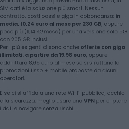
Se il tuo viaggio non prevede una base fissa, la
SIM dati è la soluzione più smart. Nessun
contratto, costi bassi e giga in abbondanza:
in
media, 10,24 euro al mese per 230 GB
, oppure
poco più (11,14 €/mese) per una versione solo 5G
con 265 GB inclusi.
Per i più esigenti ci sono anche
offerte con giga
illimitati, a partire da 19,98 euro
, oppure
addirittura 8,65 euro al mese se si sfruttano le
promozioni fisso + mobile proposte da alcuni
operatori.
E se ci si affida a una rete Wi-Fi pubblica, occhio
alla sicurezza: meglio usare una
VPN
per criptare
i dati e navigare senza rischi.