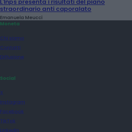
L'Inps presenta i risultati del piano
straordinario anti caporalato
Emanuela Meucci
Moneta
Chi siamo
Contatti
Diffusione
Social
X
Instagram
Facebook
TikTok
Linkedin