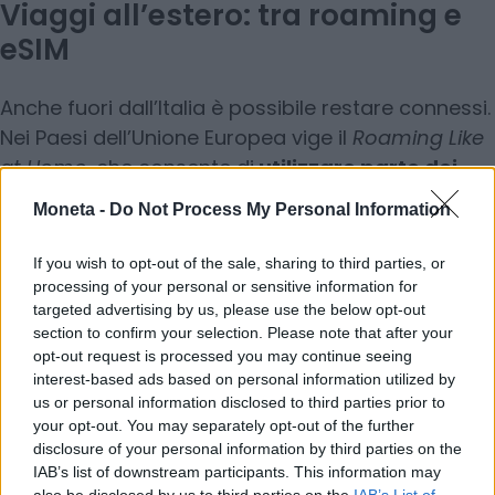
Viaggi all’estero: tra roaming e
eSIM
Anche fuori dall’Italia è possibile restare connessi.
Nei Paesi dell’Unione Europea vige il
Roaming Like
at Home
, che consente di
utilizzare parte dei
giga della propria offerta nazionale senza
Moneta -
Do Not Process My Personal Information
costi aggiuntivi
.
If you wish to opt-out of the sale, sharing to third parties, or
Fuori dall’Europa? Nessun problema: oggi è
processing of your personal or sensitive information for
targeted advertising by us, please use the below opt-out
facilissimo acquistare una
eSIM internazionale
section to confirm your selection. Please note that after your
online
, da attivare già prima della partenza,
opt-out request is processed you may continue seeing
scegliendo un piano dati su misura per il Paese di
interest-based ads based on personal information utilized by
destinazione. In alternativa, alcuni operatori
us or personal information disclosed to third parties prior to
your opt-out. You may separately opt-out of the further
italiani offrono pacchetti per l’estero a tariffe
disclosure of your personal information by third parties on the
competitive.
IAB’s list of downstream participants. This information may