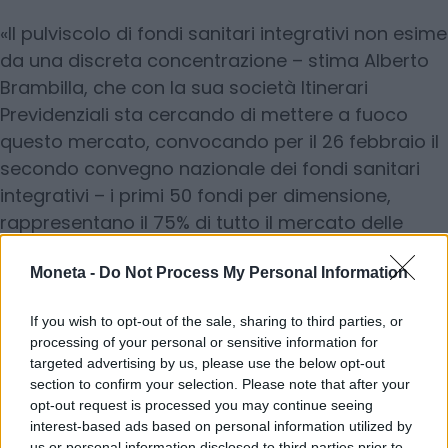
«Il pulviscolo di fondi sanitari integrativi non esime
da una discreta concentrazione – stima Alberto
Brambilla, che con la sua società Itinerari
Previdenziali sta cercando di mettere a fuoco
questo mercato, convocando per il 26 febbraio il
secondo convegno nazionale dei fondi sanitari
integrativi – i primi 50 fondi per dimensione,
rappresentano il 75% di tutto il mercato delle
prestazioni erogate e dei contributi incassati».
Brambilla considera la nuova norma un passo
Moneta -
Do Not Process My Personal Information
fondamentale per la trasparenza. «Un primo
If you wish to opt-out of the sale, sharing to third parties, or
passo essenziale, poi dovremo occuparci della
processing of your personal or sensitive information for
Ltc (Long term care, l’assistenza di lungo
targeted advertising by us, please use the below opt-out
periodo), collocandola proprio nel mercato della
section to confirm your selection. Please note that after your
opt-out request is processed you may continue seeing
sanità integrativa».
interest-based ads based on personal information utilized by
us or personal information disclosed to third parties prior to