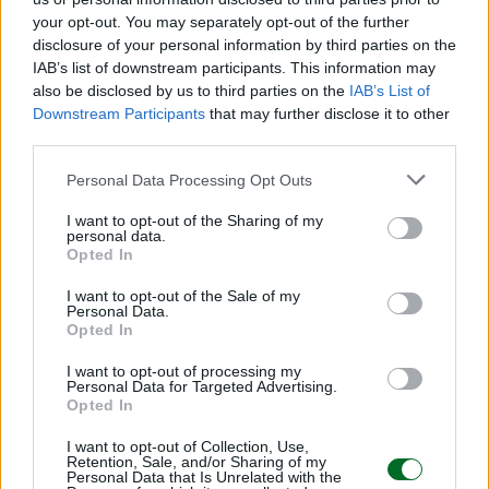
your opt-out. You may separately opt-out of the further
I fondi sanitari che cosa ne pensano? Qualche
disclosure of your personal information by third parties on the
IAB’s list of downstream participants. This information may
mugugno c’è: «Nessuno si vuole sottrarre al
also be disclosed by us to third parties on the
IAB’s List of
controllo di un’autorità di vigilanza, basta che sia
Downstream Participants
that may further disclose it to other
fatto con criterio. Io penso che i fondi di natura
third parties.
contrattuale siano già gestiti bene in maniera
Personal Data Processing Opt Outs
autocontrollata e che non abbiano problemi ad
adeguarsi ulteriormente, ma senza che il loro
I want to opt-out of the Sharing of my
personal data.
lavoro sia rallentato e frenato». Parole caute,
Opted In
senza firma, ma condivise da più di un
I want to opt-out of the Sale of my
rappresentante dei fondi sanitari, almeno da
Personal Data.
Opted In
quelli registrati all’Anagrafe del ministero. C’è
anche chi, sempre nella richiesta di anonimato,
I want to opt-out of processing my
Personal Data for Targeted Advertising.
pur considerando che «in generale la vigilanza
Opted In
rende i sistemi più forti e credibili» ritiene che «non
I want to opt-out of Collection, Use,
ci sono elementi per fare una riflessione tecnica
Retention, Sale, and/or Sharing of my
Personal Data that Is Unrelated with the
di buon senso: la sanità integrativa è