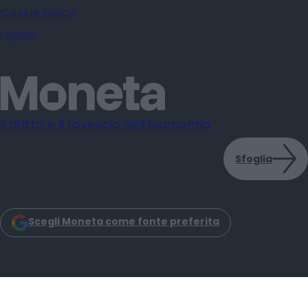
Cookie Policy
Legale
Il dritto e il rovescio dell'economia
Sfoglia
Scegli Moneta come fonte preferita
Moneta s.r.l. - Via Dell'Aprica 18 - 20158 - Milano
Iscrizione Registro Imprese CCIAA Milano C.F. e P.IVA: 14034200965
Iscrizione REA: MI–2757464 Moneta Reg. Trib. Milano N. 31 del 6-3-2025