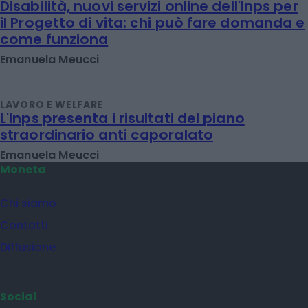
Disabilità, nuovi servizi online dell'Inps per
il Progetto di vita: chi può fare domanda e
come funziona
Emanuela Meucci
LAVORO E WELFARE
L'Inps presenta i risultati del piano
straordinario anti caporalato
Emanuela Meucci
Moneta
Chi siamo
Contatti
Diffusione
Social