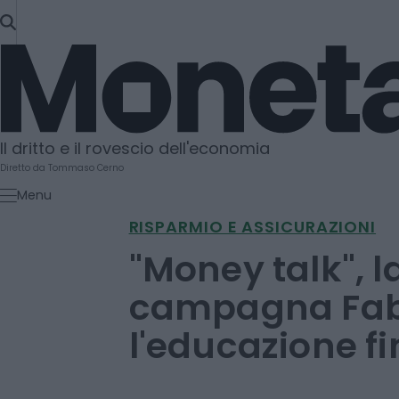
SKIP
TO
Moneta
CONTENT
Il dritto e il rovescio dell'economia
Diretto da Tommaso Cerno
Menu
RISPARMIO E ASSICURAZIONI
"Money talk", 
campagna Fab