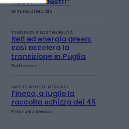
Dalla Costa Azzurra
fino all’Engadina
un’estate a caccia di
nuovi “maestri”
Mimmo Di Marzio
TENDENZE E SOSTENIBILITÀ
Reti ed energia green:
così accelera la
transizione in Puglia
Redazione
INVESTIMENTI E MERCATI
Fineco, a luglio la
raccolta schizza del 45