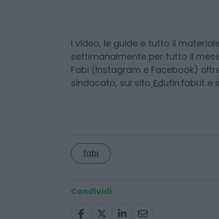
responsabili. È una forma di dem
da qui che vogliamo partire», ha d
Fabi, Lando Maria Sileoni.
I video, le guide e tutto il materia
settimanalmente per tutto il mese
Fabi (Instagram e Facebook) oltr
sindacato, sul sito
Ed
ufin.fabi.it e
fabi