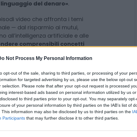
nanze. L’iniziativa, in programma
 arricchisce di nuovi contenuti,
la direttamente ai cittadini:
l linguaggio del denaro»
.
isodi video che affronta i temi
ale — dal risparmio ai mutui,
Do Not Process My Personal Information
o all’intelligenza artificiale e alle
endere comprensibili concetti
to opt-out of the sale, sharing to third parties, or processing of your per
tici per gestire il proprio
formation for targeted advertising by us, please use the below opt-out s
r selection. Please note that after your opt-out request is processed y
ato da una guida pratica
eing interest-based ads based on personal information utilized by us or
it, con spiegazioni sintetiche,
disclosed to third parties prior to your opt-out. You may separately opt-
tili. Tre gli obiettivi:
losure of your personal information by third parties on the IAB’s list of
ra cittadini, famiglie e giovani;
. This information may also be disclosed by us to third parties on the
IA
Participants
that may further disclose it to other third parties.
o concetti chiave della finanza
tici di educazione economica