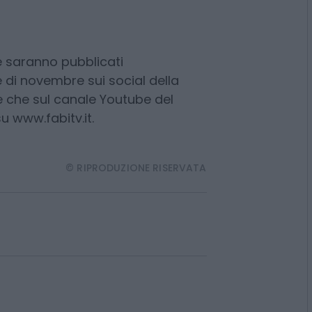
ocrazia economica ed è proprio
etto il segretario generale della
le saranno pubblicati
 di novembre sui social della
e che sul canale Youtube del
 su www.fabitv.it.
© RIPRODUZIONE RISERVATA