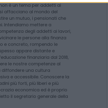
 d’investimento: ragion per cui la
ttraverso la conoscenza. Perché
l denaro può difendere i propri
iglia e pianificare il proprio
 non è un tema per addetti ai
he si affacciano al mondo del
tire un mutuo, i pensionati che
mi. Intendiamo mettere a
competenza degli addetti ai lavori,
vicinare le persone alla finanza
to e concreto, rompendo le
 spesso appare distante e
educazione finanziaria dal 2018,
tere le nostre competenze al
a diffondere una cultura
siva e accessibile. Conoscere la
ini più forti, più liberi e più