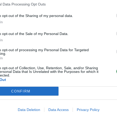
l Data Processing Opt Outs
e relative guide pratiche, la Fabi
o opt-out of the Sharing of my personal data.
ale, “Il sogno di una casa”
,
In
i per le famiglie italiane:
o opt-out of the Sale of my Personal Data.
cum chiaro, pratico e aggiornato
In
otarili, imposte, bonus fiscali e
biliare
, con un linguaggio
to opt-out of processing my Personal Data for Targeted
ing.
a dei passaggi decisivi che
In
 importanti della vita.
o opt-out of Collection, Use, Retention, Sale, and/or Sharing
ersonal Data that Is Unrelated with the Purposes for which it
lected.
Out
oscere i propri diritti, scegliere
CONFIRM
urezza per il futuro. È questo il
ere con questa nuova iniziativa
Data Deletion
Data Access
Privacy Policy
aria. Oggi tutto è più veloce,