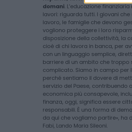
dagli acquisti online alle decisioni
vera libertà dei cittadini passa a
solo chi capisce come funziona i
risparmi, tutelare la propria fam
domani
. L’educazione finanziaria
lavori: riguarda tutti. I giovani c
lavoro, le famiglie che devono ges
vogliono proteggere i loro rispar
disposizione della collettività, la 
cioè di chi lavora in banca, per av
con un linguaggio semplice, diret
barriere di un ambito che troppo
complicato. Siamo in campo per l’
perché sentiamo il dovere di met
servizio del Paese, contribuendo 
economica più consapevole, inclu
finanza, oggi, significa essere cittad