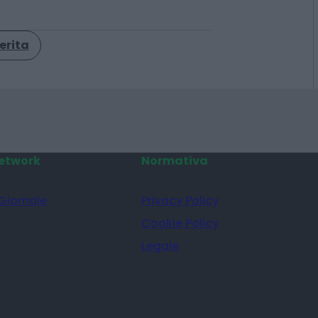
erita
etwork
Normativa
 Giornale
Privacy Policy
Cookie Policy
Legale