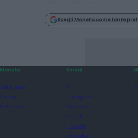
Condividi
Scegli Moneta come fonte pref
Moneta
Social
N
Chi siamo
X
il
Contatti
Instagram
Diffusione
Facebook