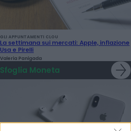
GLI APPUNTAMENTI CLOU
La settimana sui mercati: Apple, inflazione
Usa e Pirelli
Valeria Panigada
Sfoglia Moneta