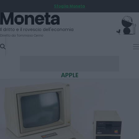
Sfoglia Moneta
SKIP
TO
Moneta
CONTENT
Il dritto e il rovescio dell'economia
Diretto da Tommaso Cerno
APPLE