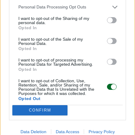
Redazione
Personal Data Processing Opt Outs
I want to opt-out of the Sharing of my
personal data.
IMPRESA E MANAGEMENT
Opted In
21 Invest raggiunge un accordo di
cessione e reinvestimento in Energreen
I want to opt-out of the Sale of my
Personal Data.
Redazione
Opted In
I want to opt-out of processing my
Personal Data for Targeted Advertising.
TENDENZE E SOSTENIBILITÀ
Opted In
Ulivi, erba medica ed energia solare: le
rinnovabili sposano l'agricoltura
I want to opt-out of Collection, Use,
Retention, Sale, and/or Sharing of my
Redazione
Personal Data that Is Unrelated with the
Purposes for which it was collected.
Opted Out
Sfoglia Moneta
CONFIRM
MULTIMEDIA
Data Deletion
Data Access
Privacy Policy