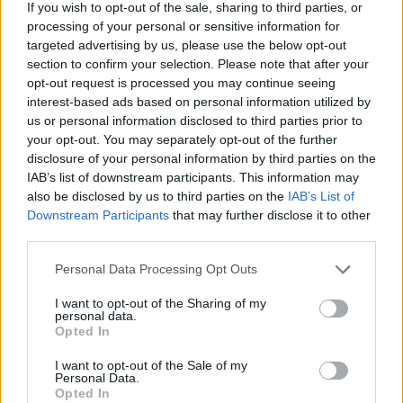
If you wish to opt-out of the sale, sharing to third parties, or
IMPRESA E MANAGEMENT
processing of your personal or sensitive information for
21 Invest raggiunge un accordo di
targeted advertising by us, please use the below opt-out
cessione e reinvestimento in Energreen
section to confirm your selection. Please note that after your
opt-out request is processed you may continue seeing
Redazione
interest-based ads based on personal information utilized by
us or personal information disclosed to third parties prior to
your opt-out. You may separately opt-out of the further
TENDENZE E SOSTENIBILITÀ
disclosure of your personal information by third parties on the
Ulivi, erba medica ed energia solare: le
IAB’s list of downstream participants. This information may
rinnovabili sposano l'agricoltura
also be disclosed by us to third parties on the
IAB’s List of
Redazione
Downstream Participants
that may further disclose it to other
third parties.
Personal Data Processing Opt Outs
IMPRESA E MANAGEMENT
"Col caldo record cambia anche lo
I want to opt-out of the Sharing of my
shopping: strategie per le aziende che non
personal data.
vogliono veder colare a picco le vendite"
Opted In
Emanuela Meucci
I want to opt-out of the Sale of my
Personal Data.
Opted In