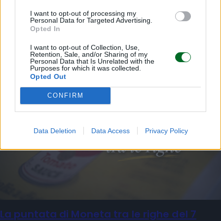
Sfoglia Moneta
I want to opt-out of processing my
Personal Data for Targeted Advertising.
Opted In
MULTIMEDIA
I want to opt-out of Collection, Use,
Retention, Sale, and/or Sharing of my
Personal Data that Is Unrelated with the
Purposes for which it was collected.
Opted Out
CONFIRM
Data Deletion
Data Access
Privacy Policy
La puntata di Moneta tra le righe del 7