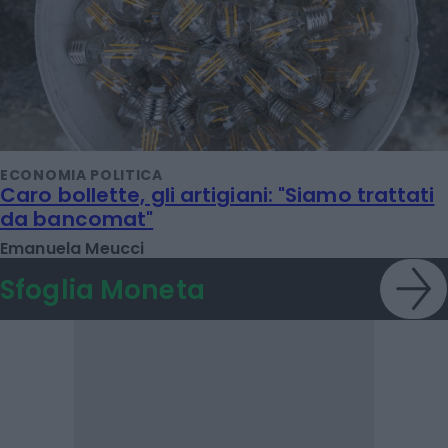
ECONOMIA POLITICA
Caro bollette, gli artigiani: "Siamo trattati
da bancomat"
Emanuela Meucci
Sfoglia Moneta