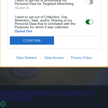
I want to opt-out of processing my
MULTIMEDIA
Personal Data for Targeted Advertising.
Opted In
I want to opt-out of Collection, Use,
Retention, Sale, and/or Sharing of my
Personal Data that Is Unrelated with the
Purposes for which it was collected.
Opted Out
CONFIRM
Data Deletion
Data Access
Privacy Policy
La puntata di Moneta tra le righe del 7
agosto 2026