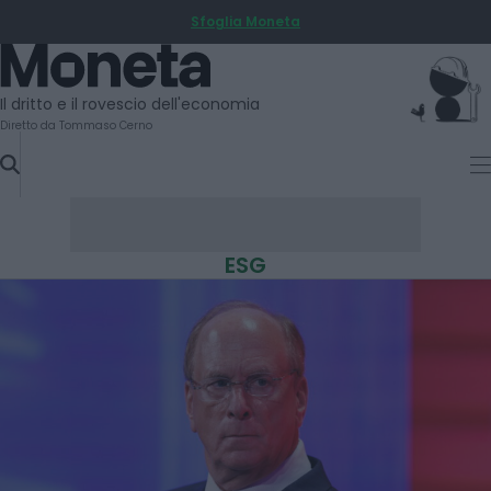
Sfoglia Moneta
SKIP
TO
Moneta
CONTENT
Il dritto e il rovescio dell'economia
Diretto da Tommaso Cerno
ESG