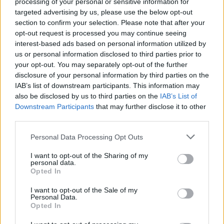
processing of your personal or sensitive information for
cessione e reinvestimento in Energreen
targeted advertising by us, please use the below opt-out
section to confirm your selection. Please note that after your
Redazione
opt-out request is processed you may continue seeing
interest-based ads based on personal information utilized by
us or personal information disclosed to third parties prior to
TENDENZE E SOSTENIBILITÀ
Ulivi, erba medica ed energia solare: le
your opt-out. You may separately opt-out of the further
disclosure of your personal information by third parties on the
rinnovabili sposano l'agricoltura
IAB’s list of downstream participants. This information may
Redazione
also be disclosed by us to third parties on the
IAB’s List of
Downstream Participants
that may further disclose it to other
third parties.
IMPRESA E MANAGEMENT
"Col caldo record cambia anche lo
Personal Data Processing Opt Outs
shopping: strategie per le aziende che non
I want to opt-out of the Sharing of my
vogliono veder colare a picco le vendite"
personal data.
Opted In
Emanuela Meucci
I want to opt-out of the Sale of my
Personal Data.
Opted In
Sfoglia Moneta