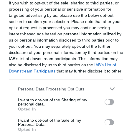
If you wish to opt-out of the sale, sharing to third parties, or
processing of your personal or sensitive information for
targeted advertising by us, please use the below opt-out
IMPRESA E MANAGEMENT
Iren Ambiente sale al 100% di ETAmbiente
section to confirm your selection. Please note that after your
e si rafforza nel comparto rifiuti
opt-out request is processed you may continue seeing
interest-based ads based on personal information utilized by
Redazione
us or personal information disclosed to third parties prior to
your opt-out. You may separately opt-out of the further
disclosure of your personal information by third parties on the
IMPRESA E MANAGEMENT
IAB’s list of downstream participants. This information may
Fs, investimento da 2 miliardi per 19 nuovi
also be disclosed by us to third parties on the
IAB’s List of
treni AV Parigi-Londra
Downstream Participants
that may further disclose it to other
third parties.
Redazione
Personal Data Processing Opt Outs
IMPRESA E MANAGEMENT
I want to opt-out of the Sharing of my
OpenAI lavora al suo smart speaker con
personal data.
Opted In
IA: costerà 300 dollari
Emanuela Meucci
I want to opt-out of the Sale of my
Personal Data.
Opted In