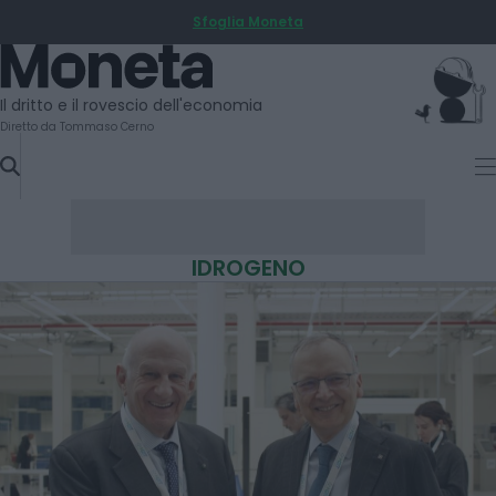
Sfoglia Moneta
SKIP
TO
Moneta
CONTENT
Il dritto e il rovescio dell'economia
Diretto da Tommaso Cerno
IDROGENO