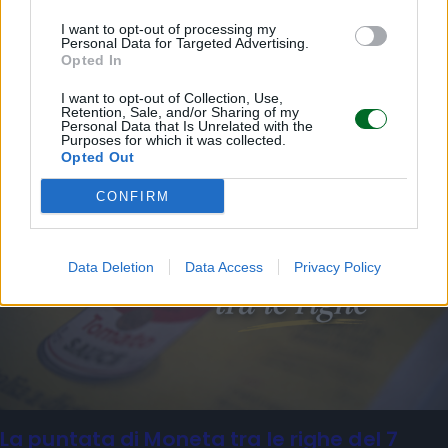
Sfoglia Moneta
I want to opt-out of processing my
Personal Data for Targeted Advertising.
Opted In
MULTIMEDIA
I want to opt-out of Collection, Use,
Retention, Sale, and/or Sharing of my
Personal Data that Is Unrelated with the
Purposes for which it was collected.
Opted Out
CONFIRM
Data Deletion
Data Access
Privacy Policy
La puntata di Moneta tra le righe del 7